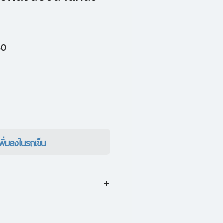
ราคา
50
ขาย
ลด
เพิ่มลงในรถเข็น
ล้ว มีร้านหนังสือลับแลร้านหนึ่ง