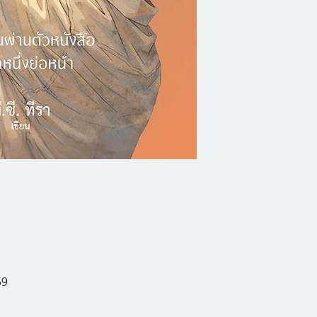
จักปรากฏตัวขึ้น เบื้
ผมเจอเขาครั้งแรกใ
ผมไม่รู้ว่าเขาเป็นใค
เราพบกันผ่านหนังสือเ
เราเดทกันผ่านตัวอัก
และจากกันด้วยที่คั่
เราคุยกันผ่านบทส
และสัมผัสผ่านหยดน
ผมคิดว่า
เรารักกัน
569