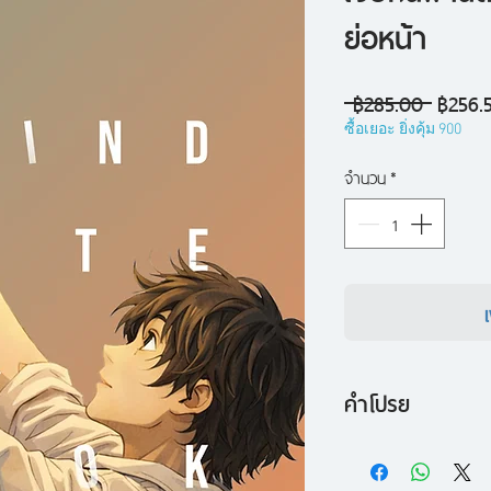
ย่อหน้า
ราคา
 ฿285.00 
฿256.
ปกติ
ซื้อเยอะ ยิ่งคุ้ม 900
จำนวน
*
คำโปรย
กาลครั้งหนึ่งนานมาแ