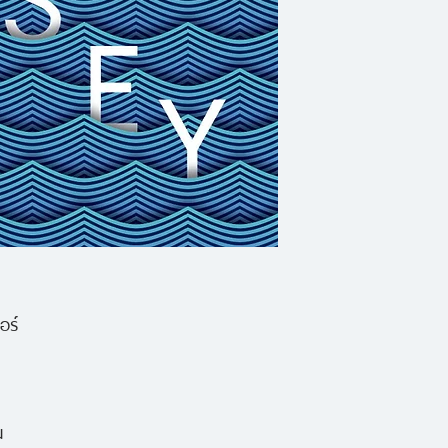
ซีย์’ อันยิ่งใหญ่ได้เริ
เรื่องราวของการฝ่า
เกิดและครอบครัว ยูลิ
มนุษย์ผู้มีทั้งควา
ของเขาเต็มไปด้วยปา
กาพย์นี้จึงสะท้อนค
มีความหมายเพียงใด
อร์
น