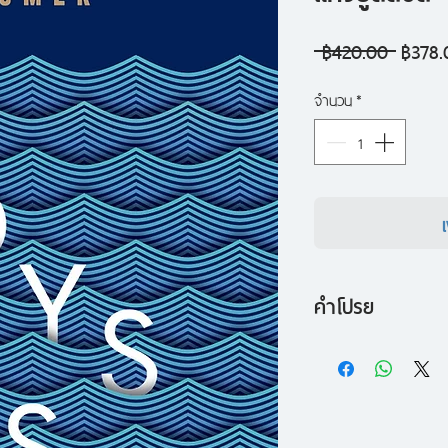
ราคา
 ฿420.00 
฿378.
ปกติ
จำนวน
*
คำโปรย
หลังสงครามกรุงทรอ
กลับบ้านของตน เว้น
พาให้เขาต้องหลงทาง