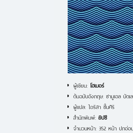
ผู้เขียน:
โฮเมอร์
ต้นฉบับอังกฤษ: ซามูเอล บัตเล
ผู้แปล: ไอริสา ชั้นศิริ
สำนักพิมพ์:
ยิปซี
จำนวนหน้า: 352 หน้า ปกอ่อ