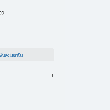
ราคา
00
ขาย
ลด
เพิ่มลงในรถเข็น
ยสิ้นสุดลง ทุกคนต่างเดินทาง
แต่เพียงยูลิสซีส โชคชะตาเล่นตลก
 และนั่นทำให้ ‘มหากาพย์โอดิส