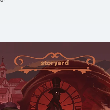
คลุกคลีใกล้ชิดกับหมา
ไม่ได้เป็นเรื่องราวเกี
หมาๆ’ ที่เกิดขึ้นในสั
นั้น
อาจารย์หมา
จึง
เท่านั้น แต่อย่างที่ธ
หนูอยากเป็นหมา”
ว่
“หนังสือเล่มนี้ไม่ได้
แต่คนที่ไม่รักหมา เ
หรือไม่เคยมองว่าหมาก็
มนุษย์ก็สามารถอ่านหนั
เพียงแค่เปิดใจเพื่อที
มอบบทเรียนบางอย่าง