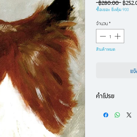
ราคา
 ฿280.00 
฿252.
ปกติ
ซื้อเยอะ ยิ่งคุ้ม 900
จำนวน
*
สินค้าหมด
แจ้
คำโปรย
อาจารย์หมา
เป็นเร
ระหว่างหมาและหญิงส
สัมพันธ์กับหมามากก