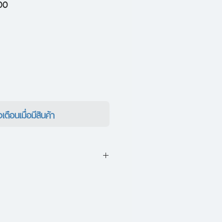
ราคา
00
ขาย
ลด
งเตือนเมื่อมีสินค้า
ื่องราวความรักความผูกพัน
าวคนหนึ่งที่คุ้นเคยกับความ
ว่ากับคน ตั้งแต่เล็กจนโต เธอมี