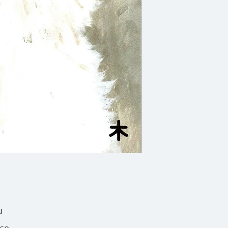
หมาแต่ละตัวที่ผ่านเ
ข้างและปกป้องดูแลจ
ได้เป็นเพียงเพื่อนแท้
เรียนต่างๆ ให้มาก
หมายที่แท้จริงของการ
คนไหนสอนให้เธอเข้า
เห็น ‘เรื่องหมาๆ’ ที
แจ้งขึ้นอีกด้วย
อาจารย์หมา
มีลักษ
เรียง และ นิยาย รว
น
เขียน
อาจารย์หมา
ข
560