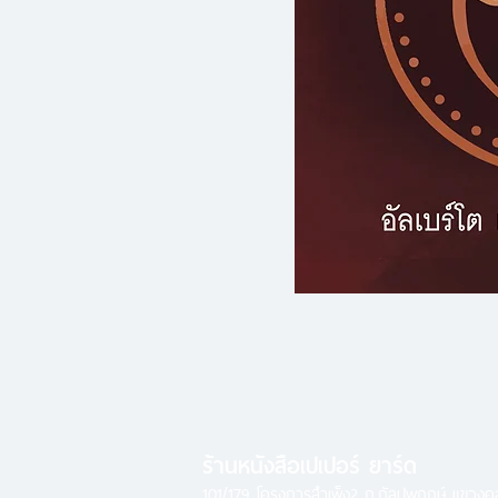
ร้านหนังสือเปเปอร์ ยาร์ด
101/179 โครงการสำเพ็ง2 ถ.กัลปพฤกษ์ แขวง