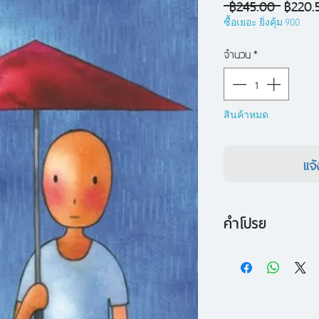
ราคา
 ฿245.00 
฿220.
ปกติ
ซื้อเยอะ ยิ่งคุ้ม 900
จำนวน
*
สินค้าหมด
แจ้
คำโปรย
ผมเริ่มเขียนทุกๆ อย
ก่อนเพราะผมคิดว่า..
"ฝน" จะพาเธอมา... 