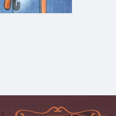
ร่มในวันฝนพรำครั้งน
ความทรงจำดีๆ... หน
บันทึกความทรงจำขอ
สาวที่รักท่ามกลางสาย
จนวาระสุดท้าย นวน
ของ "ศศิ วีระเศรษฐก
คำสั้นๆ แต่กินใจ แ
ภาพประกอบสีน้ำสว
เพลงบรรเลงฟังสบายใ
ต่างๆ... ถ้าคุณมีคว
และรักหมา หนังสือเล
แน่นอน!