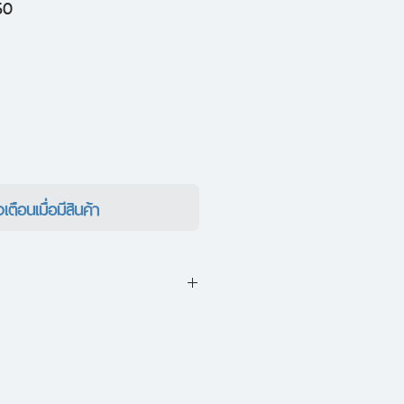
ราคา
50
ขาย
ลด
งเตือนเมื่อมีสินค้า
่างที่ผ่านมาจากที่ไม่เคยเขียนมา
.สักวันคุณคงได้อ่านมัน แม้ว่า
แล้วก็พาเธอจากไป... แต่การลืม