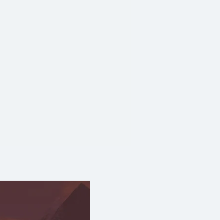
ั้น ก็ทำให้ผู้ชายคนหนึ่งพบกับ
ังสือเล่มนี้จะพาคุณไปสัมผัสกับ
งชายคนหนึ่ง ซึ่งได้พบกับหญิง
ฝน และเพื่อนสี่ขาที่อยู่เคียงข้าง
ิยายภาพสุดโรแมนติกเรื่องแรก
ุล" ที่บอกเล่าเรื่องราวผ่านถ้อย
ละถ่ายทอดความหมายที่แฝงไว้ผ่าน
ยงามตลอดเล่ม พร้อมมี CD
ห้คุณได้อิ่มเอมไปกับเรื่องราว
ามทรงจำที่ดีๆ เกี่ยวกับความรัก
่มนี้จะทำให้คุณประทับใจได้อย่าง