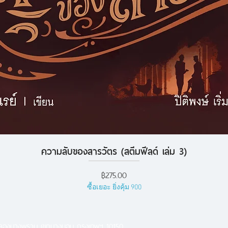
ความลับของสารวัตร (สตีมฟีลด์ เล่ม 3)
ดูข้อมูลด่วน
ราคา
฿275.00
ซื้อเยอะ ยิ่งคุ้ม 900
คลองบางพราน เขตบางบอน กรุงเทพฯ 10150