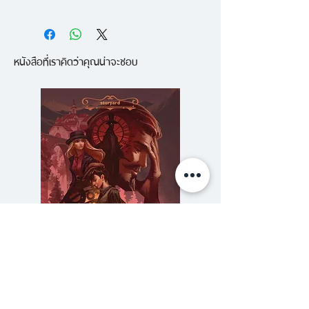
โดยทั่วไป เมื่อคุณแขนขาหัก ทุกคน
พร้อมจะเข้าใจหากคุณไม่อาจกลับมา
หนังสือที่เราคิดว่าคุณน่าจะชอบ
ทำงานหรือใช้ชีวิตได้ตามปกติไปสัก
ระยะหนึ่ง แต่ถ้าคุณอกหักหรือถ้า
สัตว์เลี้ยงของคุณตายล่ะ คุณจะยัง
ได้รับความเข้าใจแบบเดียวกันไหม จะ
ยังได้สิทธิ์ลางานเพื่อรักษาภาวะใจ
สลายหรือไม่ หรือตัวเราเองจะหาวิธี
รับมือกับความเจ็บปวดเหล่านี้
อย่างไร
หนังสือ ซ่อมแซมใจแล้วไปต่อ คือ
แนวทางการเยียวยาจิตใจตัวเองที่มุ่ง