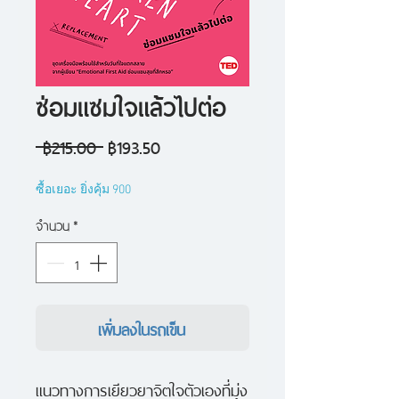
ซ่อมแซมใจแล้วไปต่อ
ราคา
ราคา
 ฿215.00 
฿193.50
ปกติ
ขาย
ซื้อเยอะ ยิ่งคุ้ม 900
ลด
จำนวน
*
เพิ่มลงในรถเข็น
แนวทางการเยียวยาจิตใจตัวเองที่มุ่ง