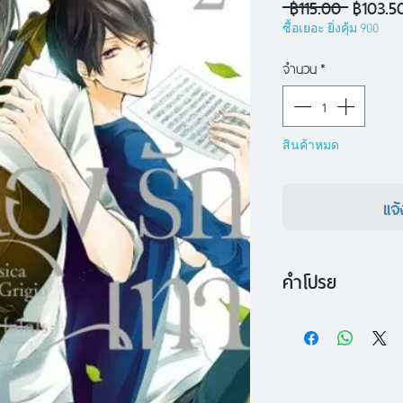
ราคา
 ฿115.00 
฿103.5
ปกติ
ซื้อเยอะ ยิ่งคุ้ม 900
จำนวน
*
สินค้าหมด
แจ้
คำโปรย
หลังจากที่ทาคุมะได้ร
ความรู้สึกนั้น แล้วเ
เกี่ยวข้องกับแผลที่