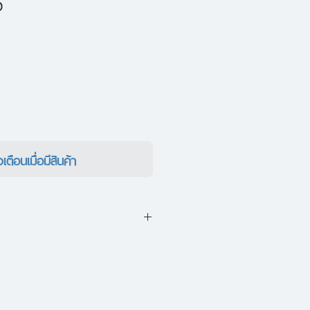
ราคา
0
ขาย
ลด
งเตือนเมื่อมีสินค้า
ู้ว่ายูกิแอบรักตนเอง เขาได้ตอบรับ
ขาก็ได้เจอกับนักไวโอลินที่มีความ
ดวงตาของยูกิ