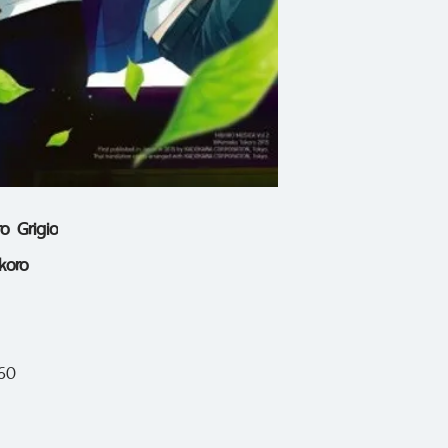
o Grigio
koro
560