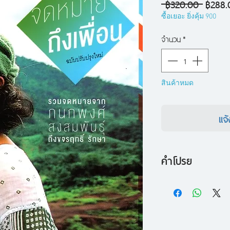
ราคา
 ฿320.00 
฿288.
ปกติ
ซื้อเยอะ ยิ่งคุ้ม 900
จำนวน
*
สินค้าหมด
แจ้
คำโปรย
แม้จดหมายทุกฉบับที่
จดหมายส่วนตัว แต่สิ
มองของเขาต่อความเป