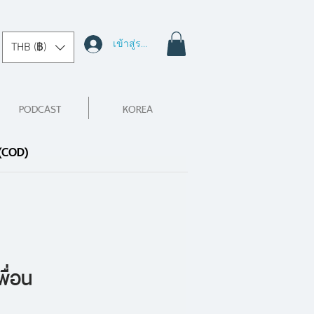
เข้าสู่ระบบ
THB (฿)
PODCAST
KOREA
 (COD)
ื่อน