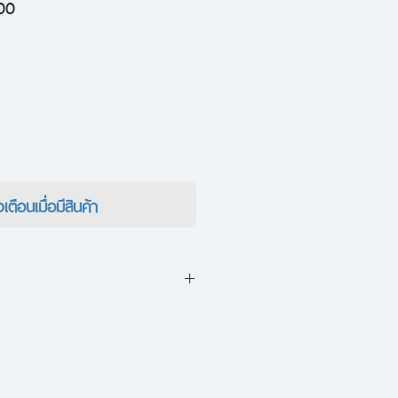
ราคา
00
ขาย
ลด
งเตือนเมื่อมีสินค้า
รวบรวมในหนังสือเล่มนี้เป็น
่งที่
กนกพงศ์
เขียนบอกเล่ามุม
็นไปทั้งในเรื่องของดินฟ้าอากาศ