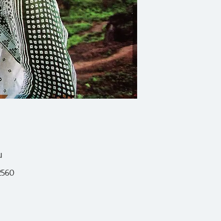
เรื่องราวที่เกิดขึ้นใ
เรื่องของหนังสือที่เ
ราวความนึกคิดในจิ
จากมุมมองและสายตาข
หนึ่ง (ทั้งยังได้ก้า
เสี้ยวบางมุม)
กนกพงศ์
ใช้จดหมา
จากการทำงานเขียน 
ความคิดเตลิดจากเรื่อ
น
ในการทำงาน บ่อยครั้ง
2560
แล้วขบคิดกับมันเพื่อ
กัน