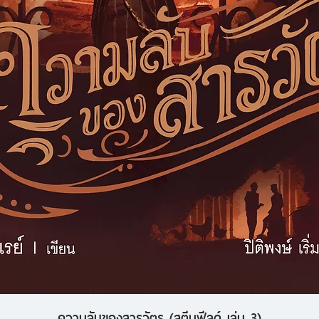
ความลับของสารวัตร (สตีมฟีลด์ เล่ม 3)
ดูข้อมูลด่วน