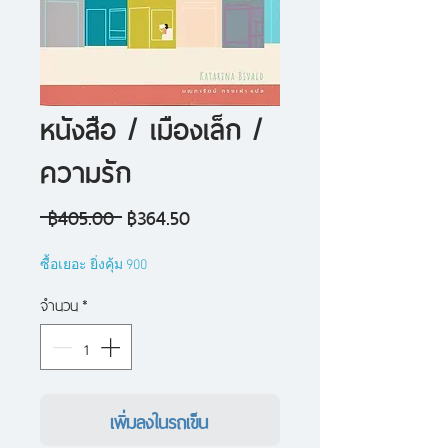
หนังสือ / เมืองเล็ก /
ความรัก
ราคา
ราคา
 ฿405.00 
฿364.50
ปกติ
ขาย
ซื้อเยอะ ยิ่งคุ้ม 900
ลด
จำนวน
*
เพิ่มลงในรถเข็น