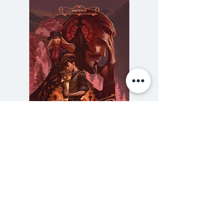
ชาวเมืองโบรกเคนวีลในรัฐไอโอวาไม่
เคยเจอใครเหมือนซาร่ามาก่อน เธอ
เดินทางจากสวีเดนมาเยี่ยมเอมี่
เพื่อนทางจดหมาย แต่เมื่อมาถึง
กลับพบว่าเอมี่เพิ่งตายไปหมาดๆ ทิ้ง
ไว้เพียงหนังสือนับพันเล่ม กับชาว
เมืองผู้มากน้ำใจแต่ไม่รู้ว่าจะให้นัก
ท่องเที่ยวซึ่งเป็นนักอ่านตัวยงทำอะไร
ในเมืองเล็กที่ร่อแร่ใกล้ร้าง จน
กระทั่งความคิดเรื่องการเปิดร้าน
ความลับของสารวัตร (สตีมฟีลด์
777 โรงแรมรวมนัก
หนังสือผ่านวาบเข้ามา
เล่ม 3)
ราคา
฿275.00
นวนิยายที่จะเตือนเราให้อบอุ่นใน