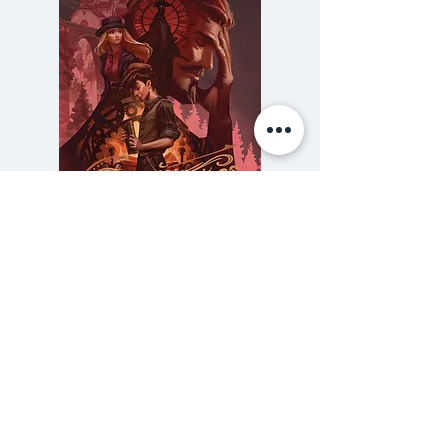
สักแห่งเมื่นมันหล่นแตะผืนน้ำ เกาะทั้ง
เกาะก็ปรากฏขึ้น ผู้คนก็ฟื้นคืนชีวิต
ภาพเด็กหญิงที่ส่งผ่านเฟซบุ๊กร่ำลือ
ว่าเธอคือผู้ทำตุ๊กตาหมีหล่นจาก
สะพานสิ่งมหัศจรรย์นี้ทำให้เธอกลาย
เป็นคนดังชั่วพริบตาคนในเกาะจัด
งานฉลองให้เธอแม้ว่าเธอไม่สามารถ
เข้าไปในเกาะได้
ความลับของสารวัตร (สตีมฟีลด์
777 โรงแรมรวมนัก
เล่ม 3)
นี่คือเกาะแห่งความฝันของผู้คน ไม่
ราคา
฿275.00
ว่าจะเป็นนักฉายหนังกลางวัน ศิลปิน
ซื้อเยอะ ยิ่งคุ้ม 900
โสเภณี กวี ซียิปซี นักเขียนเรื่องสั้น