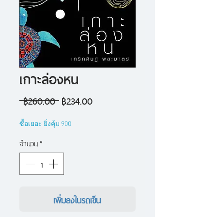
เกาะล่องหน
ราคา
ราคา
 ฿260.00 
฿234.00
ปกติ
ขาย
ซื้อเยอะ ยิ่งคุ้ม 900
ลด
จำนวน
*
เพิ่มลงในรถเข็น