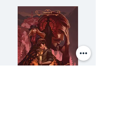
"ULTRAMAN SUIT C-TYPE" แสง
สว่างที่ตอบสนองต่อจิตใจของชินจิโร่
สามารถขับไล่เซ็ตตอนคอร์ได้สำเร็จ
ทว่า เปลวไฟที่กำลังคุกคามสันติสุข
ของโลกกลับกำลังลุกลามเข้ามา...
ความลับของสารวัตร (สตีมฟีลด์
777 โรงแรมรวมนัก
เล่ม 3)