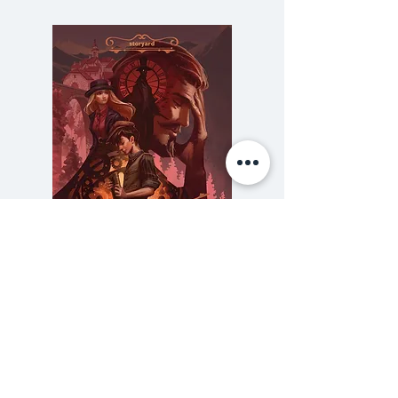
อารยธรรมตะวันตก จากสนามรบที่
กรีกยืนหยัดต่อต้านผู้มาเยือนจาก
ต่างแดน สู่สมรภูมิที่โรมันมุ่งพิชิตและ
ปกครองโลก ทั้งเจ็ดสงครามในเล่มนี้
คือเรื่องราวของอารยธรรม ที่เติบโต
ผ่านการต่อสู้ และราคาที่มนุษย์ต้อง
จ่ายเพื่อชัยชนะ นี่คือประวัติศาสตร์ที่
ไม่ได้บอกเพียงว่าใครเป็นผู้ชนะ แต่
บอกว่าสงครามเหล่านี้ได้หล่อหลอม
ทิศทางของโลก มาจนถึงปัจจุบัน
ความลับของสารวัตร (สตีมฟีลด์
777 โรงแรมรวมนัก
เล่ม 3)