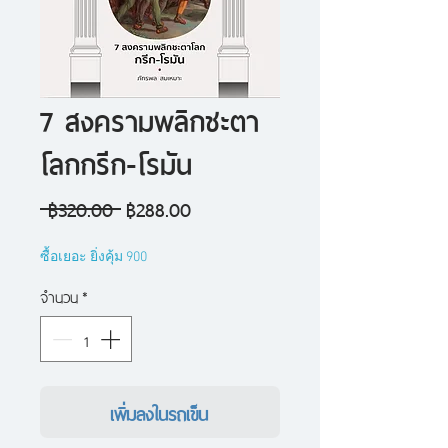
7 สงครามพลิกชะตา
โลกกรีก-โรมัน
ราคา
ราคา
 ฿320.00 
฿288.00
ปกติ
ขาย
ซื้อเยอะ ยิ่งคุ้ม 900
ลด
จำนวน
*
เพิ่มลงในรถเข็น