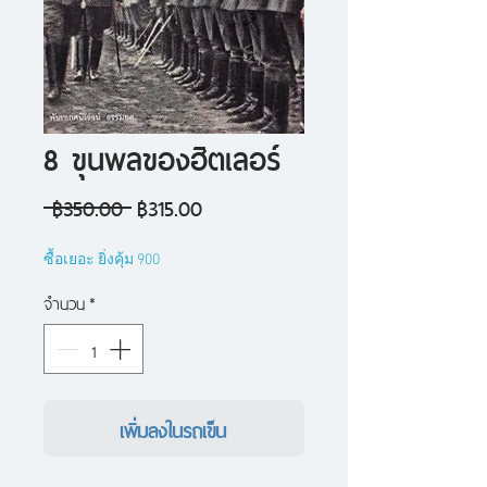
8 ขุนพลของฮิตเลอร์
ราคา
ราคา
 ฿350.00 
฿315.00
ปกติ
ขาย
ซื้อเยอะ ยิ่งคุ้ม 900
ลด
จำนวน
*
เพิ่มลงในรถเข็น