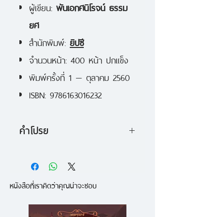
ผู้เขียน:
พันเอกศนิโรจน์ ธรรม
ยศ
สำนักพิมพ์:
ยิปซี
จำนวนหน้า: 400 หน้า ปกแข็ง
พิมพ์ครั้งที่ 1 — ตุลาคม 2560
ISBN: 9786163016232
คำโปรย
นักรบกล้าหาญของอดอล์ฟ ฮิตเลอ
ร์เหล่านี้ต่างได้รับการยอมรับจาก
หนังสือที่เราคิดว่าคุณน่าจะชอบ
ฝ่ายสัมพันธมิตรซึ่งเป็นศัตรูของ
พวกเขาว่าเป็น "อัจฉริยะสงคราม"