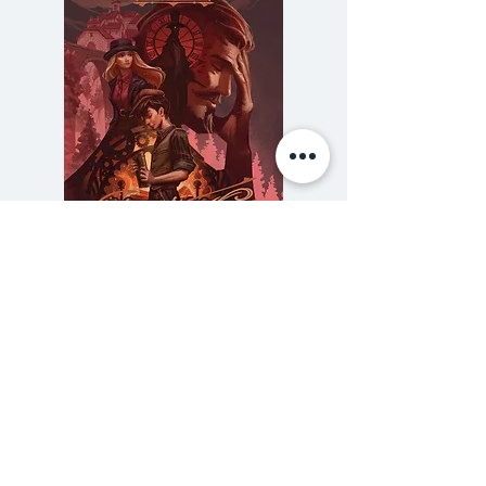
และ "นักรบผู้กล้าหาญ" พวกเขา
คือ “ผู้เปลี่ยนแปลงการยุทธ์แบบ
ดั้งเดิมมาสู่การยุทธ์สมัยใหม่” อีกทั้ง
ยังเป็นผู้ที่มีบทบาทในการ
เปลี่ยนแปลงสถานการณ์การสู้รบใน
แนวหน้า อันนำมาซึ่งชัยชนะหลาย
ครั้งหลายครา พวกเขาเหล่านี้จึง
สมควรได้รับการยกย่องว่าเป็น "ผู้
พิทักษ์แห่งอาณาจักรไรช์ที่สาม" อัน
ความลับของสารวัตร (สตีมฟีลด์
777 โรงแรมรวมนัก
เกรียงไกรของอดอล์ฟ ฮิตเลอร์
เล่ม 3)
อย่างแท้จริง
ราคา
฿275.00
ซื้อเยอะ ยิ่งคุ้ม 900