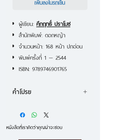
เพิ่มลงในรถเข็น
ผู้เขียน:
คึกฤทธิ์ ปราโมช
สำนักพิมพ์: ดอกหญ้า
จำนวนหน้า: 168 หน้า ปกอ่อน
พิมพ์ครั้งที่ 1 — 2544
ISBN: 9789746901765
คำโปรย
หนังสือเล่มนี้เขียนขึ้นเมื่อปี พ.ศ.
2492 ที่จับเอาเรื่องราวของเบ้งเฮ็ก
หนังสือที่เราคิดว่าคุณน่าจะชอบ
ตัวละครจากสามก๊กมาเขียนเป็นคน