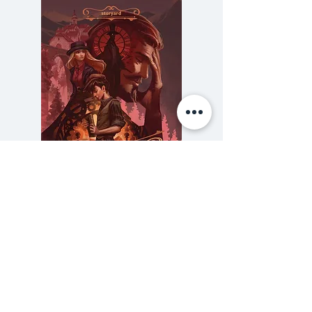
แรก ซึ่งผู้เขียนเขียนขึ้นด้วยอารมณ์
สนุก เป็นเรื่องเล่าในวงข้าว วงเหล้า
การดำเนินเรื่องจึงเป็นไปด้วยสำนวน
โวหารและเหตุผลเท่าที่จะนึกได้ใน
ขณะนั้น เป็นอารมณ์ที่ถูกกล่อมเกลา
ด้วยสุราอาหารตลอดทั้งเรื่อง ฉะนั้น
การจะอ้างประวัติศาสตร์ในบางตอน
ก็ดี ได้กระทำไปตามใจและความรู้สึก
นึกคิดของผู้เขียนแต่เพียงผู้เดียว
เน้นความสนุกสนานซึ่งหวังว่าผู้อ่าน
ความลับของสารวัตร (สตีมฟีลด์
777 โรงแรมรวมนัก
จะได้รับความสนุกนั้นด้วย
เล่ม 3)
ราคา
฿275.00