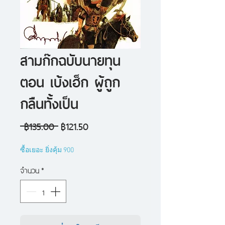
สามก๊กฉบับนายทุน
ตอน เบ้งเฮ็ก ผู้ถูก
กลืนทั้งเป็น
ราคา
ราคา
 ฿135.00 
฿121.50
ปกติ
ขาย
ซื้อเยอะ ยิ่งคุ้ม 900
ลด
จำนวน
*