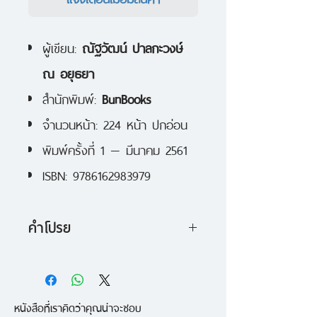
ผู้เขียน:
ณัฐวัฒน์ ปาลกะวงษ์
ณ อยุธยา
สำนักพิมพ์:
BunBooks
จำนวนหน้า: 224 หน้า ปกอ่อน
พิมพ์ครั้งที่ 1 — มีนาคม 2561
ISBN: 9786162983979
คำโปรย
"Everest Base Camp" เป็นจุดเริ่ม
ต้นของผู้ที่จะไปพิชิตยอดเขาที่สูง
หนังสือที่เราคิดว่าคุณน่าจะชอบ
ที่สุดในโลก ในขณะเดียวกันก็เป็นจุด