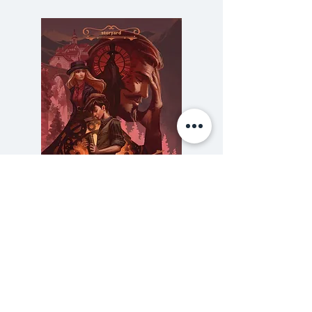
หมายปลายทางของหลาย ๆ คน ที่
ขอเพียงพาตัวเองเข้าใกล้ความยิ่ง
ใหญ่สักครั้ง แม้ไม่ได้แตะจุดที่สูงที่สุด
แต่ความอิ่มใจที่ได้พิชิตเป้าหมายนั้น
ไม่ต่างกัน "EBC 48 เอเวอเรสต์
เสี่ยงทาย" เล่มนี้ ไม่เท่ ไม่โปร และ
เต็มไปด้วยความทุลักทุเล แต่อ่านและ
จะวางไม่ลง เพราะมีเรื่องให้เสี่ยงทาย
และเซอร์ไพรส์ตลอดทุกย่างก้าว มา
เอาใจช่วยนักเดินทาง ทั้ง 4 คน 8
ความลับของสารวัตร (สตีมฟีลด์
777 โรงแรมรวมนัก
ขา ให้ไปถึง EBC เพื่อเก็บเกี่ยว
เล่ม 3)
ความฝัน และความทรงจำได้เลย!