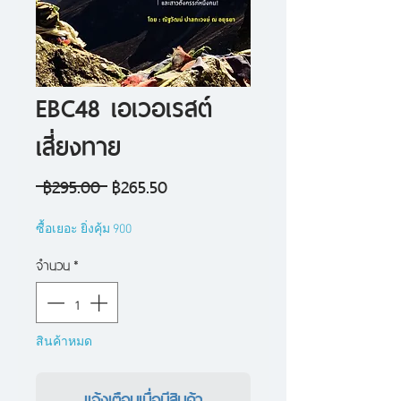
EBC48 เอเวอเรสต์
เสี่ยงทาย
ราคา
ราคา
 ฿295.00 
฿265.50
ปกติ
ขาย
ซื้อเยอะ ยิ่งคุ้ม 900
ลด
จำนวน
*
สินค้าหมด
แจ้งเตือนเมื่อมีสินค้า