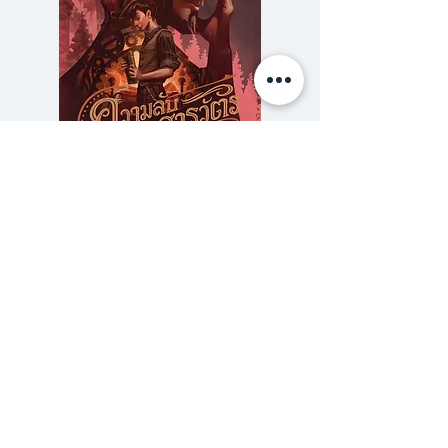
ปริญญาที่เธอเจอมาไม่ว่าจะวิชาการ
ปั้นฟิกเกอร์ การสเก็ตซ์ภาพ การ
วางเรื่อง และแน่นอนว่าต้องมีโมเม้น
ท้อแท้คิดถึงบ้านบ้างบางคราวเวลาได้
เห็นงานของเพื่อนร่วมชั้นเรียน
เจ้าของตำรับมังงะ แต่ก็ผ่านมาได้
ความลับของสารวัตร (สตีมฟีลด์
777 โรงแรมรวมนัก
ด้วยเสน่ห์แบบไทยสไตล์
เล่ม 3)
ราคา
฿275.00
ซื้อเยอะ ยิ่งคุ้ม 900
ร้านหนังสือเปเปอร์ ยาร์ด