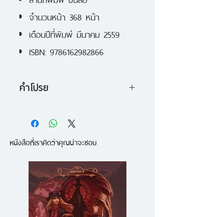
จำนวนหน้า 368 หน้า
เดือนปีที่พิมพ์ มีนาคม 2559
ISBN: 9786162982866
คำโปรย
บันทึกประสบการณ์การเรียนเขียน
การ์ตูนที่ญี่ปุ่น ของ 'หมอก' ว่ามัง
หนังสือที่เราคิดว่าคุณน่าจะชอบ
งะจากแดนต้นตำรับ “ของจริง” เป็น
ยังไง ในมหาวิทยาลัยเกียวโตเซกะ
มหาวิทยาลัยชื่อดังด้านการเรียนสา
ขามังงะ รายละเอียดทุกรายวิชา
ตลอด 4 ปี ตั้งแต่สมัครเรียนยังรับ