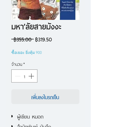
มหา’ลัยสายมังงะ
ราคา
ราคา
 ฿355.00 
฿319.50
ปกติ
ขาย
ซื้อเยอะ ยิ่งคุ้ม 900
ลด
จำนวน
*
เพิ่มลงในรถเข็น
ผู้เขียน หมอก
สำนักพิมพ์ บันลือ