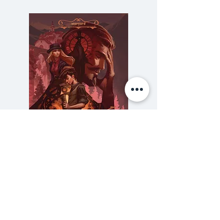
หกวันต่อมา
เบาะแสเดียวที่มีคือสมุดบันทึกที่พ่อ
พกติดตัว
สมัยยังเป็นตำรวจในหน่วยสืบใบหน้า
ซึ่งรับผิดชอบในการระบุตัว
อาชญากรทุกรายที่ถูกหมายจับ
หน้าใดหน้าหนึ่งในสมุดเล่มนี้
อาจช่วยให้เข้าถึงตัวฆาตกรที่ฆ่าพ่อ
ความลับของสารวัตร (สตีมฟีลด์
777 โรงแรมรวมนัก
ของเขา
เล่ม 3)