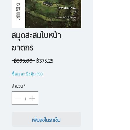
สมุดสะสมใบหน้า
ฆาตกร
ราคา
ราคา
 ฿395.00 
฿375.25
ปกติ
ขาย
ซื้อเยอะ ยิ่งคุ้ม 900
ลด
จำนวน
*
เพิ่มลงในรถเข็น