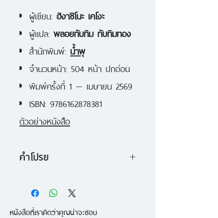
ผู้เขียน:
ฮิงาชิโนะ เคโงะ
ผู้แปล:
พลอยทับทิม ทับทิมทอง
สำนักพิมพ์:
น้ำพุ
จำนวนหน้า: 504 หน้า ปกอ่อน
พิมพ์ครั้งที่ 1 — เมษายน 2569
ISBN: 9786162878381
ตัวอย่างหนังสือ
คำโปรย
ฤดูร้อนคืนนั้น ฝนตกพรำยันรุ่งเช้า
พ่อของ ริคุมะ ไม่กลับเข้ามาที่บ้าน
หนังสือที่เราคิดว่าคุณน่าจะชอบ
ก่อนถูกพบเป็นศพกลางแม่น้ำในอีก