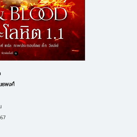
มังกรมีสามหัว-
๓๐๐ ปี ก่อนเหตุกา
นที่ ๑
แฟนตาซีชุดยิ่งใหญ่ข
บุตรแห่งมังกร
มหาศึกชิงบัลลังก์
จากเจ้าชายสู่พร
ลั่น จนถึงขณะนี้ จอ
เฮริสที่ ๑
สองเล่มสุดท้าย ในชุ
ปีแห่งสามเจ้าสาว
เพื่อสนองความต้อง
การมีผู้ปกครองม
n
ด้วยความกระหาย เข
นธพงศ์
เวสเทอรอสช่วงก่อนห
และตื่นเต้นเร้าใจ ไม่
น
567