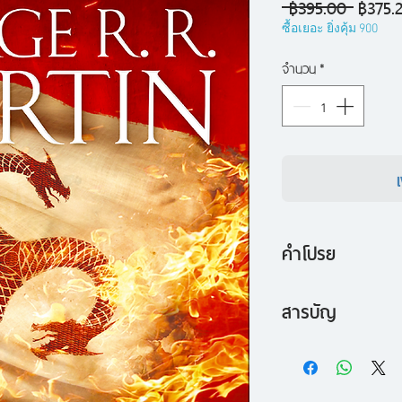
ราคา
 ฿395.00 
฿375.
ปกติ
ซื้อเยอะ ยิ่งคุ้ม 900
จำนวน
*
คำโปรย
ประวัติศาสตร์แห่งเ
สารบัญ
อรอส
การพิชิตดินแดน
อัคคีและโลหิต หรือ
รัชสมัยแห่งมัง
อาร์. มาร์ติน เป็นเร