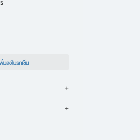
ราคา
25
ขาย
ลด
เพิ่มลงในรถเข็น
หล่าพระราชาทาร์แกเรียนของเวสเท
ของเอกอน
 Fire & Blood ของจอร์จ อาร์.
กร-สงครามของพระราชาเอกอนที่ ๑
ื่องราวที่เกิดขึ้นในเวสเทอรอส