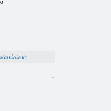
ราคา
50
ขาย
ลด
งเตือนเมื่อมีสินค้า
อเนอร์ เลขานุการสมเด็จพระสันตะ
้า กำลังกังวลใจที่พระสันตะปาปา
ืนเล่า ในหอจดหมายเหตุลับของ