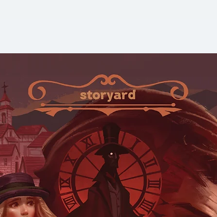
อาจเป็นตัวกำหนดโช
มิเชอเนอร์พบว่ารออย