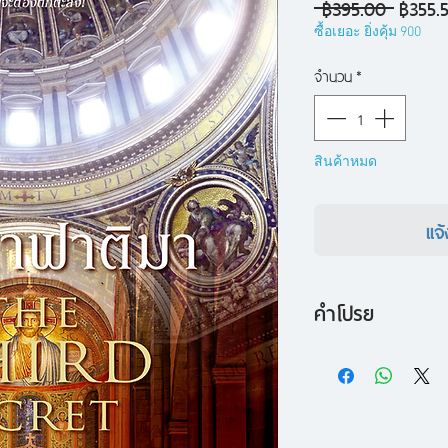
ราคา
 ฿395.00 
฿355.
ปกติ
ซื้อเยอะ ยิ่งคุ้ม 900
จำนวน
*
สินค้าหมด
แจ้
คำโปรย
บาทหลวงโคลิน มิเช
ปาปาเคลเมนต์ที่สิบห
ทรงใช้เวลาคืนแล้วค