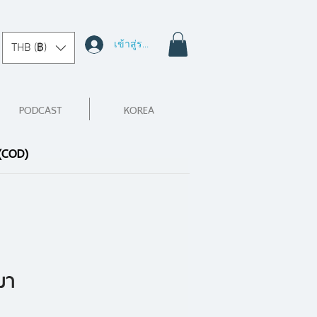
เข้าสู่ระบบ
THB (฿)
PODCAST
KOREA
 (COD)
มา