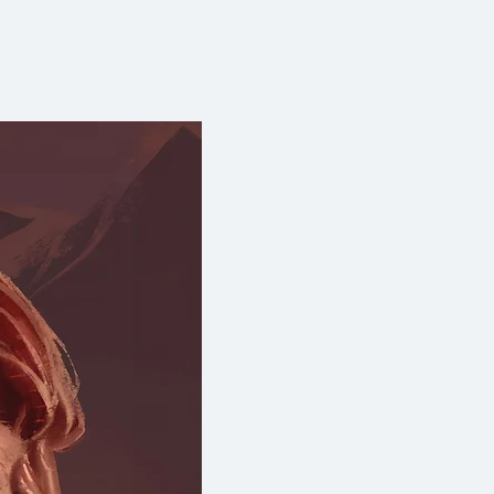
คชะตาของคริสตจักร โชคชะตาที่
ู่ในอุ้งมือของเขาเอง