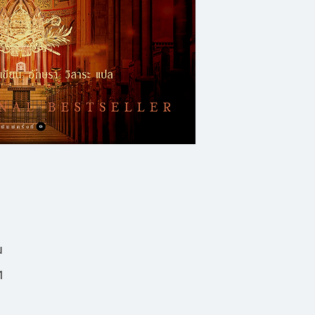
สำนักวาติกันโดยไม่
ละเอียด แต่มิเชอเนอร
สันตะปาปาเกี่ยวพัน
มานั่นเอง
จากนั้นเมื่อพระสัน
โรมาเนีย เพื่อตามหา
สุดท้ายในโลกที่รู้สา
เชอเนอร์ก็พบว่าตน
ความระแวงสงสัย ก
น
เขาต้องเดินทางค้น
1
ที่ซึ่งเขาได้รู้ว่าคว