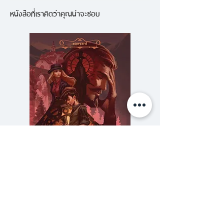
หนังสือที่เราคิดว่าคุณน่าจะชอบ
หัวใจให้สิ้นสูญ
แคสซี ซัลลิแวน เด็กสาววัยสิบหก
พร้อมเพื่อนร่วมชะตากรรมรอดชีวิต
จากการโจมตีทั้งสี่ระลอกของ “พวก
นั้น” มาได้ ถึงตอนนี้เมื่อมนุษยชาติ
ใกล้สิ้นสูญ และการโจมตีระลอกที่ห้า
ก็โถมเข้าใส่อย่างไม่อาจหลีกเลี่ยง
พวกเขาต้องเลือกระหว่างเสี่ยงตาย
กับฤดูหนาวอันโหดร้ายเพื่อรอคอยให้
เอแวน วอล์คเกอร์ กลับมาตาม
ความลับของสารวัตร (สตีมฟีลด์
777 โรงแรมรวมนัก
สัญญา หรือเสี่ยงตายออกตามหาผู้
เล่ม 3)