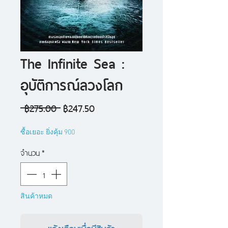
The Infinite Sea :
อุบัติการณ์ลวงโลก
ราคา
ราคา
 ฿275.00 
฿247.50
ปกติ
ขาย
ซื้อเยอะ ยิ่งคุ้ม 900
ลด
จำนวน
*
สินค้าหมด