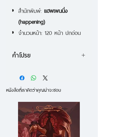
สำนักพิมพ์:
แฮพเพนนิ่ง
(happening)
จำนวนหน้า: 120 หน้า ปกอ่อน
คำโปรย
หนังสือสำหรับคนรักหนังและจัดทำ
เพื่อเฉลิมฉลองวาระที่ house RCA
หนังสือที่เราคิดว่าคุณน่าจะชอบ
ครบรอบ 12 ปี กับการรวมบทความ
จาก 50 นักเขียน x 50 นักวาด
ภาพประกอบที่มาช่วยกันเล่าเรื่องและ
ชวนคิดกับตัวละครในหนังที่พวกเขา
ชื่นชอบ