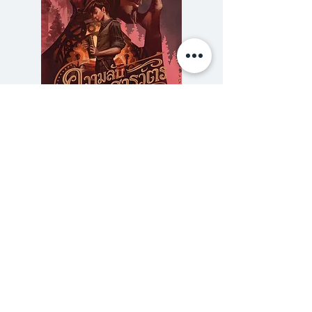
ความลับของสารวัตร (สตีมฟีลด์
777 โรงแรมรวมนัก
เล่ม 3)
ราคา
฿275.00
ซื้อเยอะ ยิ่งคุ้ม 900
ร้านหนังสือเปเปอร์ ยาร์ด