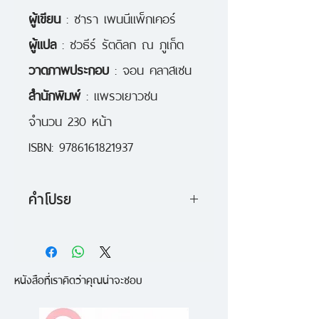
ผู้เขียน
: ซารา เพนนีแพ็กเคอร์
ผู้แปล
: ชวธีร์ รัตดิลก ณ ภูเก็ต
วาดภาพประกอบ
: จอน คลาสเซน
สำนักพิมพ์
: แพรวเยาวชน
จำนวน 230 หน้า
ISBN: 9786161821937
คำโปรย
เพียงเพราะมันไม่ได้เกิดขึ้นที่นี่ ก็ไม่
ได้แปลว่ามันไม่ได้เกิดขึ้น
หนังสือที่เราคิดว่าคุณน่าจะชอบ
ความตั้งใจแรกที่ซารา เพนนีแพ็กเค