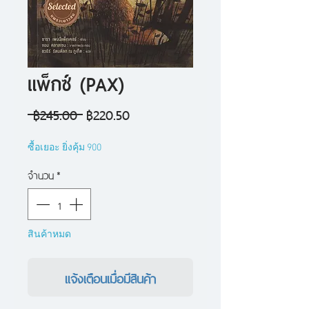
แพ็กซ์ (PAX)
ราคา
ราคา
 ฿245.00 
฿220.50
ปกติ
ขาย
ซื้อเยอะ ยิ่งคุ้ม 900
ลด
จำนวน
*
สินค้าหมด
แจ้งเตือนเมื่อมีสินค้า