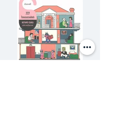
อร์ขึ้นต้นเรื่องแพ็กซ์ ไว้ด้วยประโยค
นี้ เพราะเธออยากเตือนตัวเองให้
จดจำผลกระทบจากบางเหตุการณ์ที่
ไม่ได้เกิดแก่ตัวเองโดยตรงได้
แพ็กซ์ คือชื่อของลูกหมาจิ้งจอกตัว
หนึ่งที่รอดจากอุบัติเหตุฝีมือมนุษย์
แล้วปีเตอร์ เด็กชายตัวเอกก็เก็บมันไป
เลี้ยงอยู่เป็นปีๆ จนกระทั่งวันหนึ่งเขา
777 โรงแรมรวมนักฆ่า
รักสุดสวิส The Secret 
ต้องพาแพ็กซ์ไปปล่อยในป่า แล้วรีบ
ราคาปกติ
ราคาขายลด
฿320.00
฿288.00
หนีจากมา เพราะโลกกำลังเกิด
ซื้อเยอะ ยิ่งคุ้ม 900
สงคราม