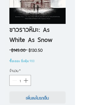
ขาวราวหิมะ: As
White As Snow
ราคา
ราคา
 ฿145.00 
฿130.50
ปกติ
ขาย
ซื้อเยอะ ยิ่งคุ้ม 900
ลด
จำนวน
*
เพิ่มลงในรถเข็น