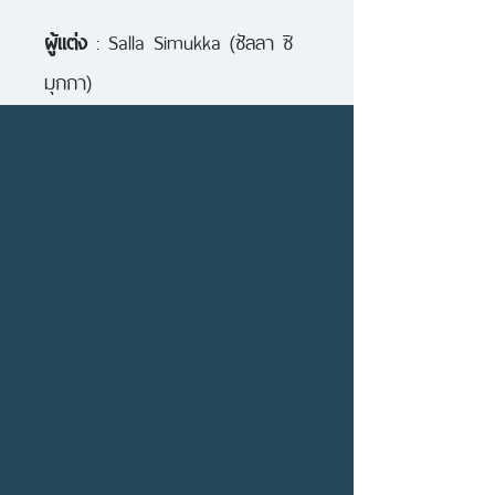
ผู้แต่ง
: Salla Simukka (ซัลลา ซิ
มุกกา)
ผู้แปล
: กุลธิดา รุ่งเรืองเกียรติ
สำนักพิมพ์
นานมีบุ๊คส์
จำนวนหน้า 176
หน้า
เดือนปีที่พิมพ์ มีนาคม 2560
ISBN: 9786160435609
คำโปรย
เธอชื่อลูมิกกิ แปลว่า สโนว์ไวต์ แต่
ข้อมูลเพิ่มเติม
ชีวิตของเธอช่างแตกต่างจากเจ้า
นวนิยายสืบสวนแนว Young