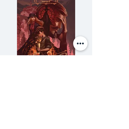
- มินาโตะ คานาเอะ (ราชินีนิยาย
ดาร์คฟิกชั่น)
"ถ้าสตัฟฟ์มนุษย์ไว้ในตอนที่งดงาม
ที่สุดได้ก็คงดีไม่น้อย..."
เมื่อความหลงใหลในปีกผีเสื้อไม่อาจ
เติมเต็มก้นบึ้งของความ
ปรารถนา
ซากากิ ชิโร่
นักวิจัย
ชีววิทยาผู้เคร่งขรึม จึงเริ่มก้าวข้าม
พรมแดนศีลธรรมสู่การสรรค์
ความลับของสารวัตร (สตีมฟีลด์
777 โรงแรมรวมนัก
สร้าง
“มนุษย์สตัฟฟ์”
ร่างกายของ
เล่ม 3)
เด็กชายวัยสะพรั่ง 5 คนถูกเฉือน
ราคา
฿275.00
ชำแหละและแต่งแต้มด้วยความ
ซื้อเยอะ ยิ่งคุ้ม 900