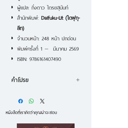
ผู้แปล: กิ่งดาว ไตรยสุนันท์
สำนักพิมพ์:
Daifuku-Lit (ไดฟุกุ-
ลีท)
จำนวนหน้า: 248 หน้า ปกอ่อน
พิมพ์ครั้งที่ 1 — มีนาคม 2569
ISBN: 9786161407490
คำโปรย
"2 ปีที่ทุ่มเทเขียน นี่คือผลงานชิ้นเอก
ที่ดีที่ที่สุดของฉันในรอบ 15 ปีใน
หนังสือที่เราคิดว่าคุณน่าจะชอบ
วงการฉันไม่เคยลงมือเขียนอย่าง
สนุกสะใจเท่านี้มาก่อนเลย"