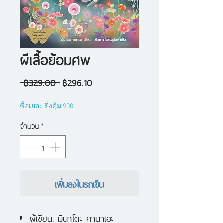
ผีเสื้อย้อมศพ
ราคา
ราคา
 ฿329.00 
฿296.10
ปกติ
ขาย
ซื้อเยอะ ยิ่งคุ้ม 900
ลด
จำนวน
*
เพิ่มลงในรถเข็น
ผู้เขียน: มินาโตะ คานาเอะ