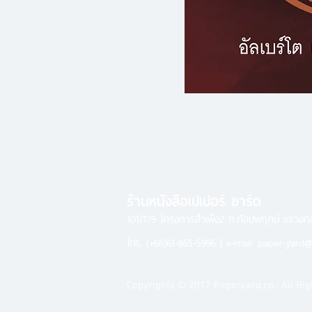
ร้านหนังสือเปเปอร์ ยาร์ด
101/179 โครงการสำเพ็ง2 ถ.กัลปพฤกษ์ แขวง
โทร.
(+66)61-865-5996 |
e-mail:
paper-yard@
Copyrights © 2017 Paperyard.co . All Rig