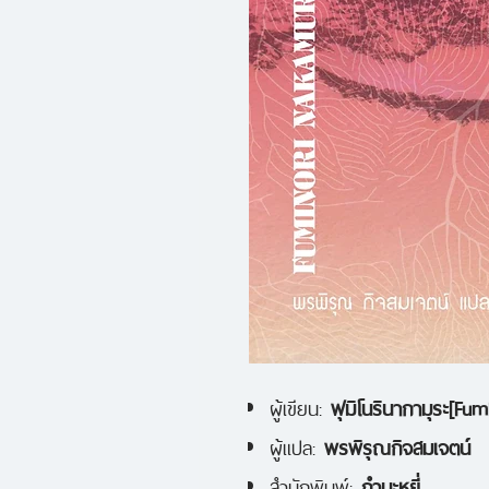
ผู้เขียน:
ฟุมิโนรินากามุระ[Fu
ผู้แปล:
พรพิรุณกิจสมเจตน์
สำนักพิมพ์:
กำมะหยี่