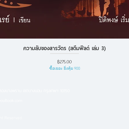
ความลับของสารวัตร (สตีมฟีลด์ เล่ม 3)
ดูข้อมูลด่วน
ราคา
฿275.00
ซื้อเยอะ ยิ่งคุ้ม 900
คลองบางพราน เขตบางบอน กรุงเทพฯ 10150
outlook.com
ht Reserved.