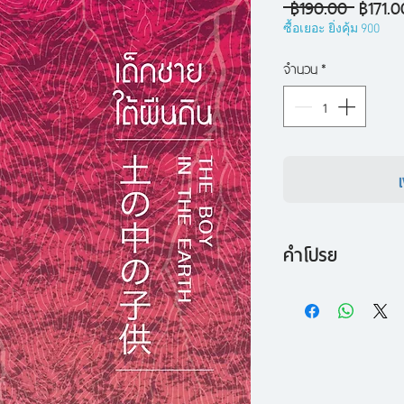
ราคา
 ฿190.00 
฿171.0
ปกติ
ซื้อเยอะ ยิ่งคุ้ม 900
จำนวน
*
คำโปรย
นวนิยายสายนัวร์ขนาด
หนาวเมื่อเราพราก"
ชายหนุ่มสองคน ณ เส