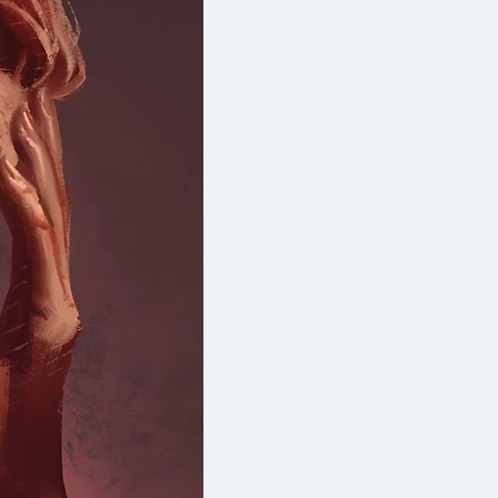
ระกอบด้วยนวนิยายขนาดสั้นสอง
หนุ่มสองคน เรื่องหลังเป็นงาน
ิมพ์ครั้งแรก เรื่องแรกเขียนทีหลัง
่ทางวรรณกรรมของญี่ปุ่น ไม่ว่า
มความนัวร์ในชีวิต หรือกำลังมอง
ุบชูใจ
'เด็กชายใต้ผืนดิน'
คือ
าด