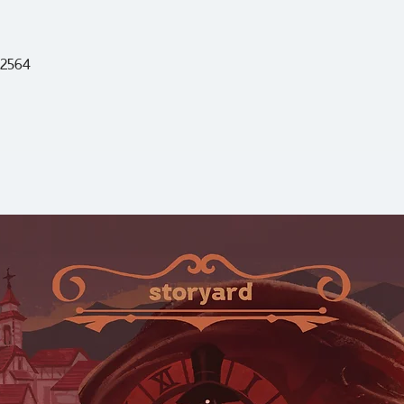
ต่างกัน แต่ผมรู้สึก
ถึงตัวตนแท้จริงขอ
 2564
แบบที่ต่างกันไป
FUMINORI NAKA
Akutagawa Prize
เวลาอ่านงานเขียนของ
เหมือนอยู่ในห้องปิ
ความรุนแรง ความก
ตรอก ความเจ็บปวด
การกดขี่ข่มเหง กา
ความดิบเถื่อน เหน
แต่ในความมืดเหล่าน
สว่างอยู่ บางครั้งริ