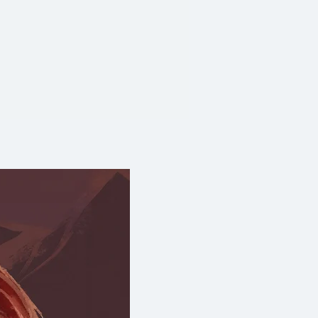
ว่าผลงานทั้งสองต่างสะท้อนให้เห็น
งผมอย่างชัดเจน ด้วยลักษณะรูป
MURA
 ประจำปี 2005
ฟูมิโนริ นากามูระ เราจะรู้สึก
ดตายมืดสนิท กลิ่นสาบสางของ
ดดัน การกลั่นแกล้ง ภาวะจน
 โชยกรุ่น คราบความโหดร้าย
รเอาเปรียบ การเหยียดหยาม
ียวเหนอะ
ี้ มักจะมีประกายแสงเล็กๆ ที่ส่อง
บหรี่ แต่ไม่เคยดับหรือหายลับไป