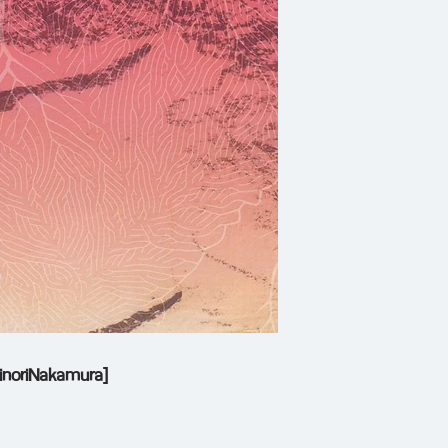
หลุมลึกอันปวดร้าวใน
ชีวิตสามัญสิ้นสูญ มี
หญิงสาวผู้ด้านชา ส
อาศัยอยู่ใต้สะพาน ใ
ความจริงเป็นเช่นไร
'เด็กชายใต้ผืนดิน'
ผม ส่วน 'เสียงแมงมุ
คือเรื่องที่สาม และเ
เผยแพร่สู่สาธารณะ ผ
เนื้อหาต่างเป็นเอกเท
minoriNakamura]
นำมาเรียงต่อกันเช่น
อย่าง โดยทรรศนะส่วน