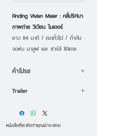
Finding Vivian Maier : คลี่ปริศนา
ภาพถ่าย วิเวียน ไมเออร์
ยาว 84 นาที / เรตทั่วไป / กำกับ :
จอห์น มาลูฟ และ ชาร์ลี ซิสเกล
คำโปรย
เรื่องราวแสนน่าอัศจรรย์บันดาลใจ
Trailer
ของสตรีลึกลับผู้ได้รับการขนานนาม
https://www.facebook.com/Docu
ว่า "ช่างภาพสตรีทหญิงผู้ยิ่งใหญ่
mentaryClubTH/videos/112126329
ที่สุดที่เพิ่งได้รับการค้นพบ" ...เหตุใด
หนังสือที่เราคิดว่าคุณน่าจะชอบ
1318162/
เธอจึงถ่ายภาพไว้นับแสนใบ โดยแทบ