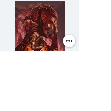
ไม่เคยล้าง ไม่เคยอัด ไม่เคยเผยแพร่
ให้ใครเห็น และไยเธอจึงต้องซ่อนตัว
ตนแห่งเป็นศิลปินที่แท้จริงไว้ภายใต้
อาชีพ "พี่เลี้ยงเด็ก"?!
หนังเปิดเผยสุดยอดภาพถ่ายเปี่ยม
ชีวิตชีวาของพี่เลี้ยงเด็กนาม "วิเวียน
ไมเออร์" ที่แม้จะบันทึกโลกนี้ไว้บน
ฟิล์มขาวดำนับแสนภาพ แต่กลับแทบ
ไม่เคยมีใครล่วงรู้ตัวตนที่แท้จริงของ
ความลับของสารวัตร (สตีมฟีลด์
777 โรงแรมรวมนัก
เธอเลย และอะไรคืสาเหตุที่ทำให้เธอ
เล่ม 3)
ต้องปิดบังอำพรางตนเองเช่นนั้น
ราคา
฿275.00