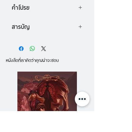
คำโปรย
เรื่องราวของนักล่าเงายังติด
สารบัญ
ตรึงใจนักอ่านก็จริง ทว่าเรื่องที่คน
เหตุเกิดในเปรู
อยากรู้จริงๆ กลับเป็นเรื่องของพ่อ
ราชินีลี้ภัย
มดผู้ยิ่งยง จอมพ่อมดแห่งบรูคลิน
หนังสือที่เราคิดว่าคุณน่าจะชอบ
ผีดูดเลือด สโคน และเอ็ดมันด์ เฮ
แม็กนัส เบน ผู้ใช้ชีวิตมาหลาย
ร็อนเดล
ศตวรรษ (กี่ศตวรรษกันแน่ล่ะ) อิ่ม
ทายาทเที่ยงคืน
อ่านจึงขอนำเสนอ แม็กนัส เบน
โรงแรมดูมอร์ตผงาด
เรื่องราวชีวิตที่พ่อมดหนุ่ม (จริง ๆ
ช่วยราฟาเอล ซานติเอโก้
นะ) เขียนเองกับมือ เพื่อให้ได้ร่วมรู้
โรงแรมดูมอร์ตพินาศ
เห็น ร่วมเผชิญชีวิตโลดโผนของแม็
จะหาอะไรให้นักล่าเงาผู้มีพร้อม
กนัส เบน ซึ่งเคยเป็นความลับอย่างที่