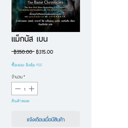
แม็กนัส เบน
ราคา
ราคา
 ฿350.00 
฿315.00
ปกติ
ขาย
ซื้อเยอะ ยิ่งคุ้ม 900
ลด
จำนวน
*
สินค้าหมด
แจ้งเตือนเมื่อมีสินค้า