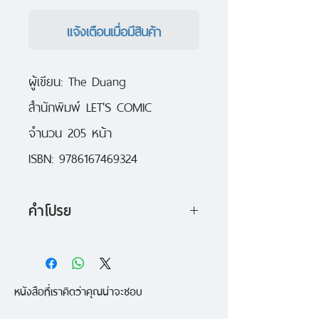
แจ้งเตือนเมื่อมีสินค้า
ผู้เขียน: The Duang

สำนักพิมพ์ LET'S COMIC

จำนวน 205 หน้า

ISBN: 9786167469324
คำโปรย
รวมผลงานอาร์ทเวิร์คจาก The
Duang ฉบับพิมพ์ใหม่ ซึ่งจะลด
หนังสือที่เราคิดว่าคุณน่าจะชอบ
ขนาดจากของเดิมลงมาเป้นขนาด