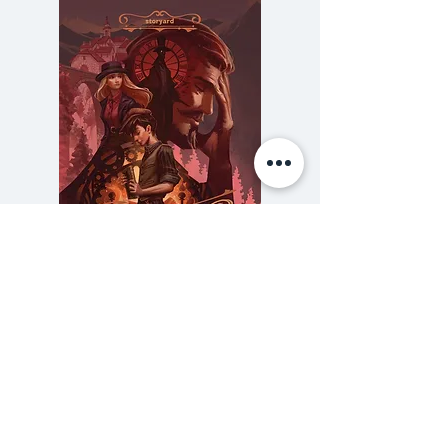
พ๊อคเก็ตบุ๊ค
ความลับของสารวัตร (สตีมฟีลด์
777 โรงแรมรวมนัก
เล่ม 3)
ราคา
฿275.00