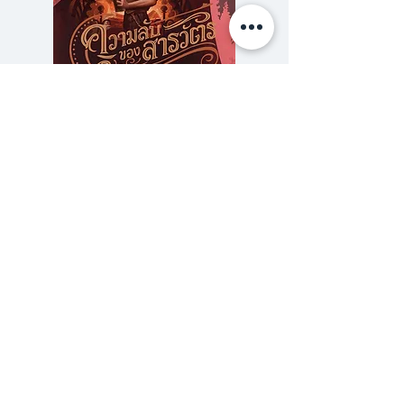
ความลับของสารวัตร (สตีมฟีลด์
777 โรงแรมรวมนัก
เล่ม 3)
ราคา
฿275.00
ซื้อเยอะ ยิ่งคุ้ม 900
ร้านหนังสือเปเปอร์ ยาร์ด
101/179 โครงการสำเพ็ง2 ถ.กัลปพฤกษ์ แขวงคลอง
บางพราน เขตบางบอน กรุงเทพฯ 10150
โทร.
(+66)61-865-5996 |
e-mail:
paper-yard@outlook.com