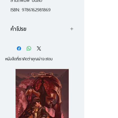
ISBN: 9786162981869
คำโปรย
ต้อมแต้ม เด็กชายสุดน่ารัก พร้อม
เปิดกระเป๋านักเรียนสุดหวงให้ทุกคน
หนังสือที่เราคิดว่าคุณน่าจะชอบ
ได้เห็น ใน "TOMTAM’S DIARY &
SUPER ROBOT" ประกอบด้วย
แฟ้มกระเป๋าสุดเก๋, สมุดวาดเขียน
โรงเรียนครูแจ่ม, ไดอารี่เด็กชายต้อม
แต้ม, การ์ตูน Super Robot,
โปสการ์ด และสติกเกอร์สุดเท่