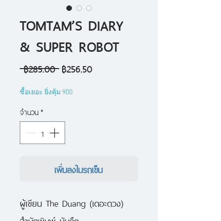
TOMTAM’S DIARY
& SUPER ROBOT
ราคา
ราคา
 ฿285.00 
฿256.50
ปกติ
ขาย
ซื้อเยอะ ยิ่งคุ้ม 900
ลด
จำนวน
*
เพิ่มลงในรถเข็น
ผู้เขียน The Duang (เดอะดวง)
สำนักพิมพ์ บันลือ