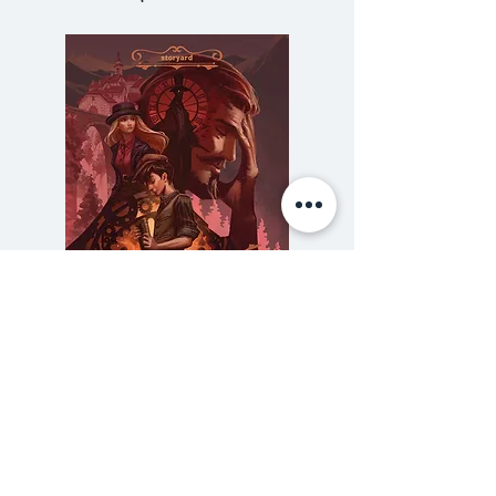
ชาอู่หลงแสนอร่อยและทำงาน
“นักสืบ” ออนไลน์ (หรือที่เรียกว่า
สอดส่องดูว่าลูกชายเธอเดตกับใคร
อยู่หรือเปล่า)
แต่เมื่อวีราตื่นขึ้นมาในเช้าวันหนึ่งและ
พบศพชายคนหนึ่งกลางร้านชาของ
เธอ คงต้องใช้มากกว่าชาหลงจิ่ง
ชนิดเข้มข้นถึงจะแก้ปัญหาได้ เธอรู้
ว่าตัวเองทำงานนี้ได้ดีกว่าตำรวจ
ความลับของสารวัตร (สตีมฟีลด์
777 โรงแรมรวมนัก
แน่นอน – เพราะไม่มีใครดมกลิ่น
เล่ม 3)
ความผิดปกติได้เก่งเท่าแม่ชาวจีนขี้