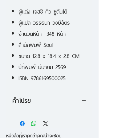
ผู้แต่ง เจสซี คิว ซูตันโต้
ผู้แปล วรรธนา วงษ์ฉัตร
จำนวนหน้า 348 หน้า
สำนักพิมพ์ Soul
ขนาด 12.8 x 18.4 x 2.8 CM
ปีที่พิมพ์ มีนาคม 2569
ISBN 9786169500025
คำโปรย
วีรา หว่อง อายุหกสิบปี ผู้ประกาศ
ตนเองว่าเป็นผู้เชี่ยวชาญด้านชา
หนังสือที่เราคิดว่าคุณน่าจะชอบ
ไม่มีอะไรที่เธอชอบมากไปกว่าการจิบ