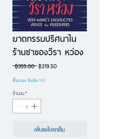
ฆาตกรรมปริศนาใน
ร้านชาของวีรา หว่อง
ราคา
ราคา
 ฿355.00 
฿319.50
ปกติ
ขาย
ซื้อเยอะ ยิ่งคุ้ม 900
ลด
จำนวน
*
เพิ่มลงในรถเข็น