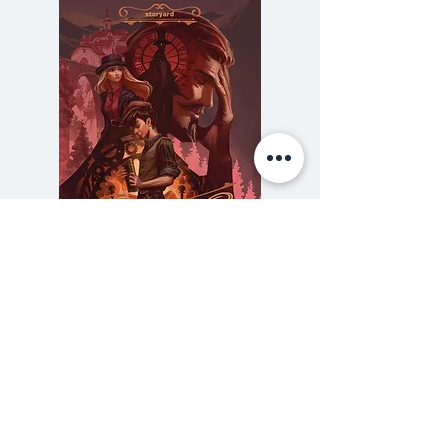
สงครามโลกครั้งที่สองที่ยังไม่รู้ว่าจะ
สิ้นสุดลงเมื่อใด หญิงสาวคนหนึ่งโหย
หาความรักในนิยามของตนอย่าง
ทุรนทุราย ถึงขนาดจะยอมตายหาก
ไม่ได้รู้จักความรักในชาตินี้ จนคน
หาว่าเธอบ้า และมา “จากดวง
จันทร์”
“จากดวงจันทร์” นวนิยายสดุดีความ
ความลับของสารวัตร (สตีมฟีลด์
777 โรงแรมรวมนัก
รัก จินตนาการ และการเขียน แปล
เล่ม 3)
จาก Mal di pietre ของนักเขียน
ราคา
฿275.00
หญิงร่วมสมัยชาวอิตาลี มิเลนา อา