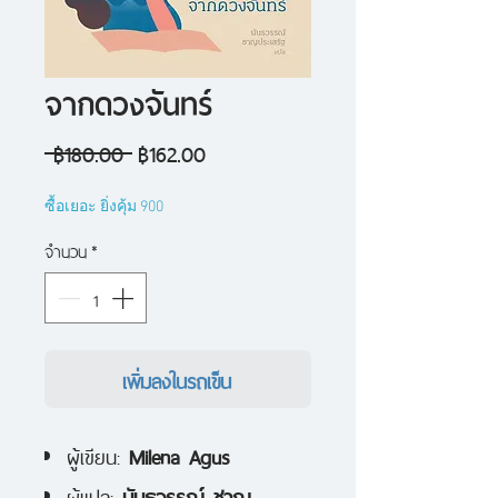
จากดวงจันทร์
ราคา
ราคา
 ฿180.00 
฿162.00
ปกติ
ขาย
ซื้อเยอะ ยิ่งคุ้ม 900
ลด
จำนวน
*
เพิ่มลงในรถเข็น
ผู้เขียน:
Milena Agus
ผู้แปล:
นันธวรรณ์ ชาญ