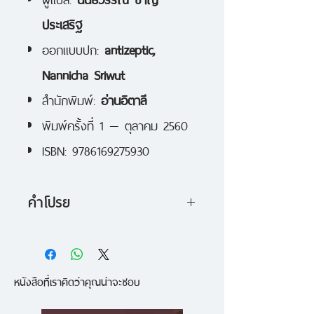
ประเสริฐ
ออกแบบปก:
antizeptic,
Nannicha Sriwut
สำนักพิมพ์:
อ่านอิตาลี
พิมพ์ครั้งที่ 1 — ตุลาคม 2560
ISBN: 9786169275930
คำโปรย
ในหมู่บ้านแห่งหนึ่งบนเกาะซาร์ดิเนีย
กลางทะเลเมดิเตอร์เรเนียน
หนังสือที่เราคิดว่าคุณน่าจะชอบ
ท่ามกลางหาดทรายขาวบริสุทธิ์และ
น้ำทะเลสีเขียวมรกต กับเสียงของ