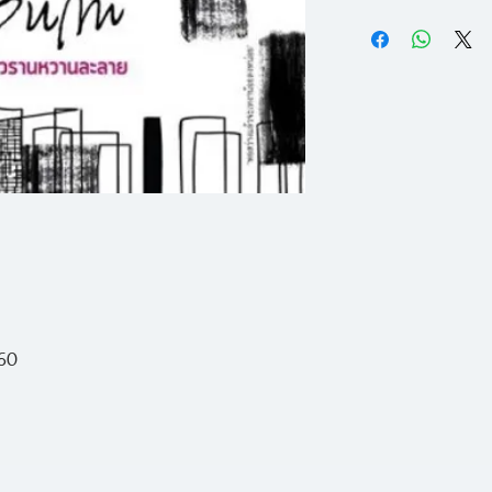
---- ฉันมีตัวเลือก
ลบความสัมพันธ์คลุม
อย่าง จริงจัง เราจะเ
แล้วแทนที่ด้วยความ
กันตลอดกาล คุณเป
หนาที่ควรขีดเส้นใต้
มันอย่างยินดี
ที่ถูกซ่อน รอยยิ้ม
ล่องลอย และการยอ
---- แค่บอกว่าอยากเ
ราวการเคี้ยวหมากฝร
ลนไฟ ไร้ซึ่งเกียรติ
พวกอยากฟันผุ อยากเ
ศักดิ์ศรีและความหย
ยอมให้คำว่า ‘ตลอดไ
เข่าเข้าหาต่ำเตี้ย ยิ่
560
หลังได้รับเสียงตอบ
---- เธอไม่เชื่อเรื่
และ Cobalt Blue 
อีก เธอผละทิ้งมันม
เป็นที่รู้จักในฐานะน