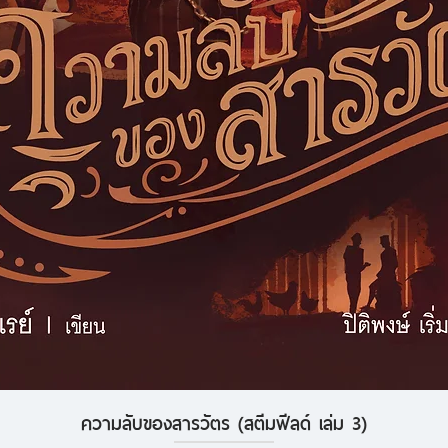
ความลับของสารวัตร (สตีมฟีลด์ เล่ม 3)
ดูข้อมูลด่วน