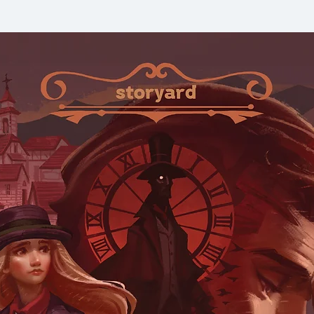
พยายามทำให้มันอุ่น 
P.S. ภูมิใจนำเสนอผลง
แล้วครั้งเล่า ครั้งแล้ว
เรื่องด้วยบทสนทนาเป
Dialogue โดยนักเข
ซึ่งกระเทาะและกดปุ่
เปลือยอารมณ์ร้าวรา
ความหมายกับใครแม้
วาระจากหัวใจที่ถูกแช