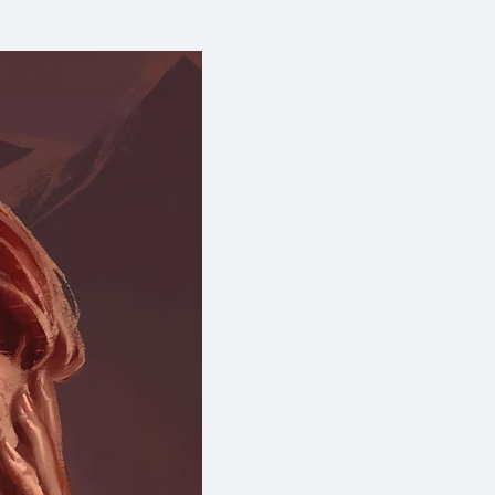
แล้วก็เอาหัวใจเธอไปแช่แข็งครั้ง
านเรื่องสั้นขนาดสั้นที่ดำเนิน
ครั้งเล่า ครั้งแล้วครั้งเล่า
็นหลัก ซึ่งเป็นเล่มที่ 3 ในโปรเจค
ียนหญิงคนล่าสุด โบนิตา อาดา
มทำละลายหัวใจเย็นเยียบเพื่อเปิด
น พ่ายแพ้และความรู้สึกไม่มี
กระทั่งตัวเอง ด้วยบทสนทนาต่าง
่แข็งครั้งแล้วครั้งเล่า