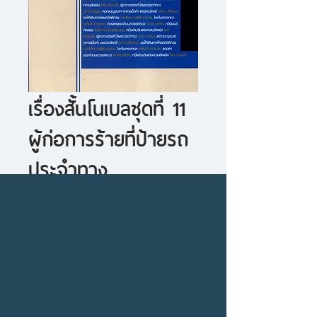
เรื่องสั้นโนเบลชุดที่ 11
ผู้ก่อการร้ายที่ป้ายรถ
ประจำทาง
ราคา
ราคา
 ฿200.00 
฿180.00
ปกติ
ขาย
ซื้อเยอะ ยิ่งคุ้ม 900
ลด
จำนวน
*