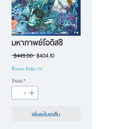
มหากาพย์โอดิสซี
ราคา
ราคา
 ฿449.00 
฿404.10
ปกติ
ขาย
ซื้อเยอะ ยิ่งคุ้ม 900
ลด
จำนวน
*
เพิ่มลงในรถเข็น