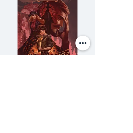
ทศวรรษของยอดบุรุษโอดิสเซอุสหลัง
สิ้นสุดสงครามกรุงทรอย เขาต้อง
ฝ่าฟันอุปสรรคที่เหนือจินตนาการ
เพื่อกลับไปทวงคืนราชบัลลังก์
อาณาจักร และครอบครัวอันเป็น
ที่รัก ณ เกาะอิธาคา
ในระหว่างที่เขาหายสาบสูญ ภรรยา
และลูกชายของเขา เพเนโลเพและเทเล
ความลับของสารวัตร (สตีมฟีลด์
777 โรงแรมรวมนัก
มาคอส ต้องใช้ชีวิตอยู่ท่ามกลางภัย
เล่ม 3)
คุกคามจากกลุ่มคนใจหยาบผู้หวังจะ
ราคา
฿275.00
แต่งงานกับเพเนโลเพและยึดครอง
ซื้อเยอะ ยิ่งคุ้ม 900
บัลลังก์ ในขณะที่เหล่าผู้หมายปอง