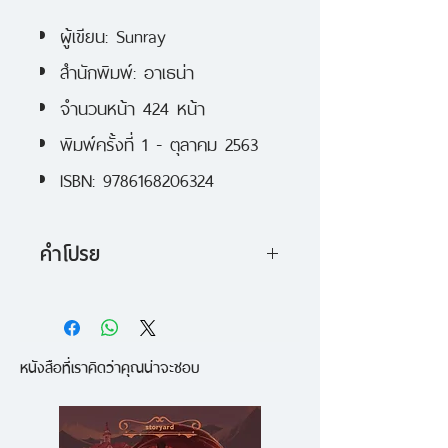
ผู้เขียน: Sunray
สำนักพิมพ์: อาเธน่า
จำนวนหน้า 424 หน้า
พิมพ์ครั้งที่ 1 - ตุลาคม 2563
ISBN: 9786168206324
คำโปรย
โทมัส โจนส์ เด็กชายวัยสิบสี่ เป็นผู้
สืบทอดกิจการโรงแรมซึ่งถูกดัดแปลง
หนังสือที่เราคิดว่าคุณน่าจะชอบ
จากปราสาทหลังงาม แต่เพราะการ
ละเมิดกฎโดยไม่ตั้งใจส่งผลให้โรงแรม
อาจถูกสั่งปิด โทมัสจึงจำเป็นต้อง