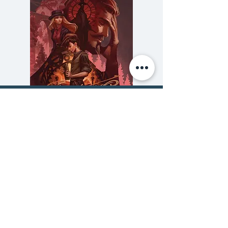
กลับเข้าไปใน โลกอีกฝั่ง สถานที่ซึ่ง
เต็มไปด้วยเผ่าพันธุ์แปลกประหลาด
และเหล่าผู้มีทักษะวิเศษ ภารกิจมา
พร้อมกับคำเตือนสุดอันตรายถึงชีวิต
ในเมื่อโทมัสคือทายาทเพียงคนเดียว
ของ ต้นตระกูลผู้ส่งสาร ที่จะกลับคืน
สู่โลกอีกฝั่งซึ่งบรรพบุรุษจากมานาน
เกือบร้อยปีอีกครั้ง
ความลับของสารวัตร (สตีมฟีลด์
777 โรงแรมรวมนัก
แล้ว ภารกิจ ที่ต้องทำให้สำเร็จคือ
เล่ม 3)
อะไรเกมไพ่สิบอย่างสำรับที่สี่อย่าง
ราคา
฿275.00
ไพ่ซ่อนหา จะพิสดารและน่าตื่นเต้น
ซื้อเยอะ ยิ่งคุ้ม 900
สักแค่ไหน โทมัสจะสามารถไขความ