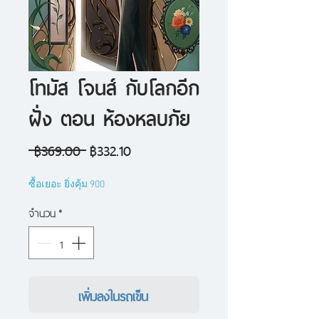
โทมัส โจนส์ กับโลกอีก
ฝั่ง ตอน ห้องหลบภัย
ราคา
ราคา
 ฿369.00 
฿332.10
ปกติ
ขาย
ซื้อเยอะ ยิ่งคุ้ม 900
ลด
จำนวน
*
เพิ่มลงในรถเข็น