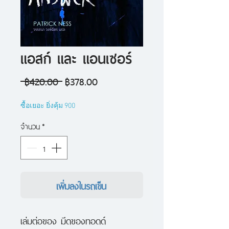
แอสก์ และ แอนเซอร์
ราคา
ราคา
 ฿420.00 
฿378.00
ปกติ
ขาย
ซื้อเยอะ ยิ่งคุ้ม 900
ลด
จำนวน
*
เพิ่มลงในรถเข็น
เล่มต่อของ มีดของทอดด์