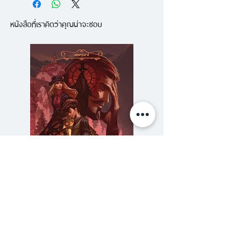
ชีวิตจากกองทัพที่ตามล่าพวกเขาอยู่
หนังสือที่เราคิดว่าคุณน่าจะชอบ
ก่อนที่จะตกไปอยู่ในเงื้อมมือของศัตรู
ที่ร้ายกาจที่สุดของพวกเขาอีกครั้ง
พวกเขาถูกจับขังแยกกันโดยที่ไม่รู้ว่า
อีกฝ่ายอยู่ที่ไหน และต้องเรียนรู้กฎ
เกณฑ์ใหม่ๆ เพื่อที่จะเอาชีวิตรอดให้
ได้
แต่ทว่า วันหนึ่ง เสียงระเบิดก็ดังขึ้น
…
The Ask And The Answer คือผล
งานอันน่าตื่นเต้นและสัมผัสลึกเข้าไป
ในก้นบึ้งของหัวใจ คือการค้นหา
ความลับของสารวัตร (สตีมฟีลด์
777 โรงแรมรวมนัก