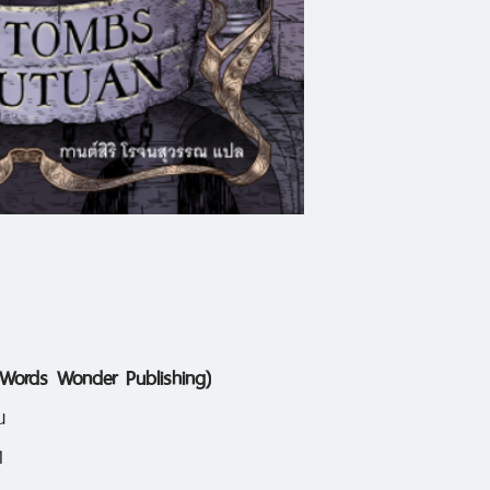
เทนาห์คือมหาปุโรหิต
ที่ถูกเลือก ชีวิตของ
ชีวิตโดยตัดขาดจา
และบ้าน แม้แต่ชื่อข
คือผู้ถูกกลืนกิน คือ
แต่ว่าอีกไม่นาน กา
ทำให้ชีวิตของนางเปลี
์ (Words Wonder Publishing)
แปร์โรวฮอว์ค
น
1