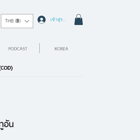
เข้าสู่ระบบ
THB (฿)
PODCAST
KOREA
 (COD)
ูอัน