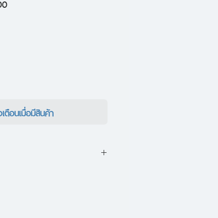
ราคา
00
ขาย
ลด
งเตือนเมื่อมีสินค้า
rd of Earthsea เล่มสองในชุด
ึ่งในวรรณกรรมแฟนตาซี ที่ได้รับ
ุดตลอดกาล