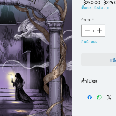
ราคา
 ฿250.00 
฿225.
ปกติ
ซื้อเยอะ ยิ่งคุ้ม 900
จำนวน
*
สินค้าหมด
แจ้
คำโปรย
เล่มต่อของ A Wiza
Earthsea Cycle หน
การยกย่องว่าดีที่ส