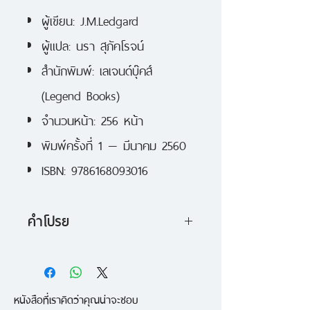
ผู้เขียน: J.M.Ledgard
ผู้แปล: นรา สุภัคโรจน์
สำนักพิมพ์: เลเจนด์บุ๊คส์
(Legend Books)
จำนวนหน้า: 256 หน้า
พิมพ์ครั้งที่ 1 — มีนาคม 2560
ISBN: 9786168093016
คำโปรย
สู่ห้วงอรรณพ นิยายรักโรแมนติก
หนังสือที่เราคิดว่าคุณน่าจะชอบ
ทริลเลอร์ ที่เจือกลิ่นอายความเหงา