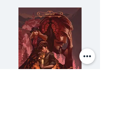
เศร้า โหยหา
เรื่องราวเริ่มต้น ในห้องขังแห่งหนึ่ง
เจมส์ มอร์ ผู้สืบเชื้อสายของโทมัส
มอร์ รัฐบุรุษผู้ประพันธ์หนังสือ
ยูโทเปีย ว่าด้วยเรื่องราวในสังคม
สมมติที่สมบูรณ์แบบ ถูกนักรบกลุ่ม
หนึ่งจับตัวมา เพื่อหตุผลบางอย่าง
ระหว่างที่เขากำลังสืบข้อมูลลับ ด้วย
การปลอมตัวเป็นวิศวกรผู้เชี่ยวชาญ
ความลับของสารวัตร (สตีมฟีลด์
777 โรงแรมรวมนัก
ด้านน้ำ แม้ร่างกายจะถูกกักขัง แต่
เล่ม 3)
จิตใจของเจมส์ยังคงเป็นอิสระเสรี