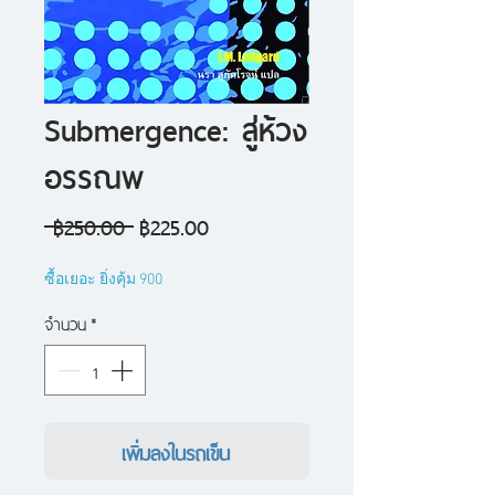
Submergence: สู่ห้วง
อรรณพ
ราคา
ราคา
 ฿250.00 
฿225.00
ปกติ
ขาย
ซื้อเยอะ ยิ่งคุ้ม 900
ลด
จำนวน
*
เพิ่มลงในรถเข็น