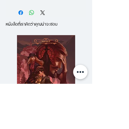
"โลกคือผู้ถือหุ้นเพียงหนึ่งเดียวของ
เรา หากเรายังหวังให้โลกใบนี้ดำรง
หนังสือที่เราคิดว่าคุณน่าจะชอบ
อยู่ได้อย่างยั่งยืนมันจำเป็นต้อง
อาศัยพวกเราทุกคน ลงมือทำเท่าที่
ทำได้ ด้วยทรัพยากรที่เรามี"
[ดัดแปลงจากคำนำเล่มโดยภิญโญ
ไตรสุริยธรรมา]
เขาไม่ใช่นักธุรกิจที่ร่ำรวยที่สุดในโลก
ไม่ได้ทำธุรกิจเทคโนโลยีล้ำสมัย
ไม่ใช่อัจฉริยะอายุน้อยรุ่นใหม่ และ
ไม่ใช่ผู้ที่มั่งคั่งจากการไม่ทำอะไร