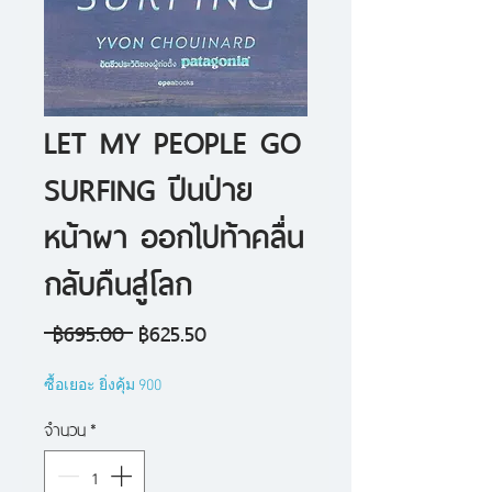
LET MY PEOPLE GO
SURFING ปีนป่าย
หน้าผา ออกไปท้าคลื่น
กลับคืนสู่โลก
ราคา
ราคา
 ฿695.00 
฿625.50
ปกติ
ขาย
ซื้อเยอะ ยิ่งคุ้ม 900
ลด
จำนวน
*