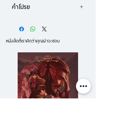
คำโปรย
กลิ่นคือเวทมนตร์ที่ไร้ตัวตนแต่ทรง
อานุภาพ
หนังสือที่เราคิดว่าคุณน่าจะชอบ
เราใช้น้ำหอมเป็นเครื่องบ่งบอก
รสนิยม เราน้ำลายสอเมื่อได้กลิ่น
อาหารปรุงใหม่ๆ เราจดจำกลิ่นกาย
ของคนรักได้ขึ้นใจ เราไม่เคยลืมกลิ่น
ของบ้านแม้จะจากไปแสนนาน
กลิ่นต่างๆ โอบล้อมเราอยู่ทุกเมื่อเชื่อ
วัน ทว่ามันยังซุกซ่อนแง่มุมอีก