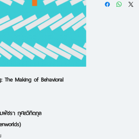
เกิดขึ้นเสมอ?
เหตุใดเราจึง “เ
ทำไมเราถึงแพ้ต่
หลักเศรษฐศาสตร์เ
ครั้งมนุษย์ก็มีพฤ
ริชาร์ด เธเลอร์
ศาสต
พฤติกรรมแห่งคณะบร
: The Making of Behavioral
ชิคาโก คือหนึ่งในผู
มาประยุกต์ใช้ จนผล
พฤติกรรมมากมายของ
มพัชรา กุศลวิทิตกุล
สมมติทั่วไปของทฤษฎี
penworlds)
ผลและเห็นแก่ตัว เช
น