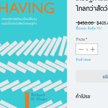
ไกลกว่าสัตว
ราคา
 ฿450.00 
฿405
ปกติ
ซื้อเยอะ ยิ่งคุ้ม 900
จำนวน
*
สินค้าหมด
แจ้
คำโปรย
ถ้าตลาดมีประสิท