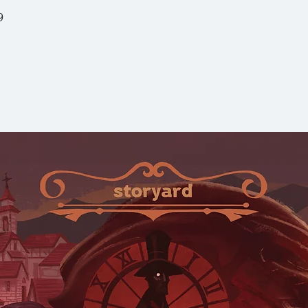
เพื่อลงโทษคนที่เอา
9
เงินของเจ้ามือ” ที่ท
พนัน
เศรษฐศาสตร์พฤติกร
อิทธิพลยิ่งทั้งในเช
วิชาการเงินเชิงพฤต
การเงิน โครงการ “พร
ปัญหาคนออมเงินไม
การ “สะกิด” เตือนให้
เศรษฐศาสตร์พฤติก
ทฤษฎีที่มีอยู่ และ