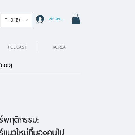
เข้าสู่ระบบ
THB (฿)
PODCAST
KOREA
 (COD)
์พฤติกรรม:
์แนวใหม่ที่มองคนไป