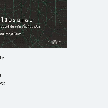
ในภาษา ในชีวิตประ
ในวัฒนธรรม เป็นต้น
เราเห็นว่าแม้แต่ภาษาท
เป็นกลางหรือไร้เด
ของเรา ดังนั้นจึงจ
คำถามด้วย"
ฬาร
ไชยรัตน์ เจริญสิน
น
2561