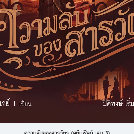
ความลับของสารวัตร (สตีมฟีลด์ เล่ม 3)
ดูข้อมูลด่วน