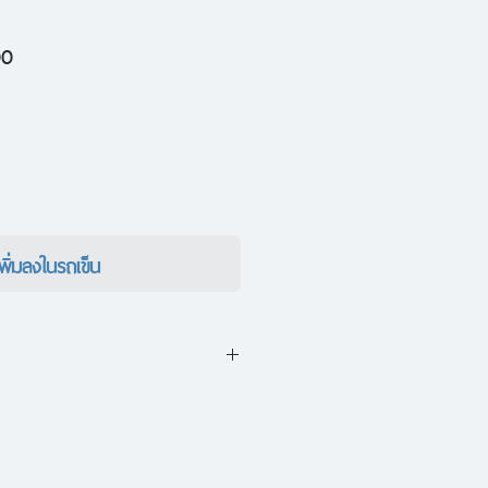
ราคา
00
ขาย
ลด
เพิ่มลงในรถเข็น
การอ่านหรือการตีความเชิงวิพากษ์
tion) เพื่อชี้ให้เห็นถึงการทำงาน
คิดว่าจะเป็นที่สถิตของอำนาจ เช่น