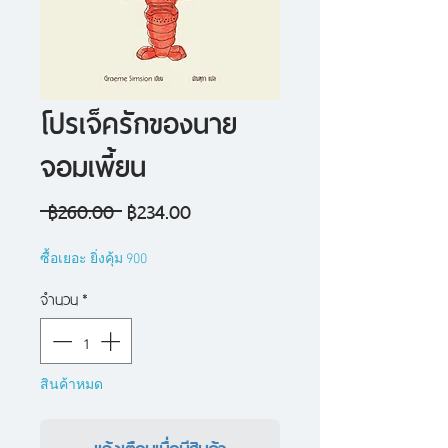
โปรเจ็ครักของนาย
จอมเพี้ยน
ราคา
ราคา
 ฿260.00 
฿234.00
ปกติ
ขาย
ซื้อเยอะ ยิ่งคุ้ม 900
ลด
จำนวน
*
สินค้าหมด
แจ้งเตือนเมื่อมีสินค้า