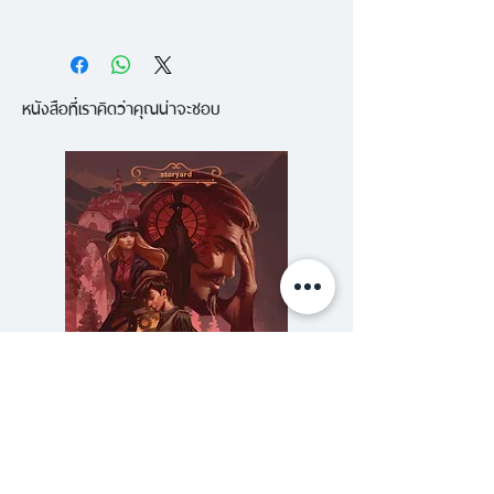
ดอน ทิลล์แมน อยากแต่งงานแล้ว
เพียงแต่เขายังไม่เจอคนที่ใช่
หนังสือที่เราคิดว่าคุณน่าจะชอบ
โครงการหาคู่จึงเริ่มขึ้น ดอนสร้าง
แบบสอบถามขึ้นมาชุดหนึ่ง ใช้คัด
กรองคนที่ ‘น่าจะใช่’ มาเป็นคู่ครอง
ของเขา คนที่สมบูรณ์แบบที่สุด
แต่เมื่อโรซีโผล่เข้ามาในชีวิตของเขา
เรื่องราวผิดแผนมากมายจึงเกิดขึ้น
ไม่บ่อยนักที่
บิล เกตส์
จะแนะนำ
หนังสือนิยายให้เราได้อ่านกัน ใน
บรรดาหนังสือ 5 เล่มที่ บิล เกตส์
แนะนำให้อ่านประจำปี 2014 The