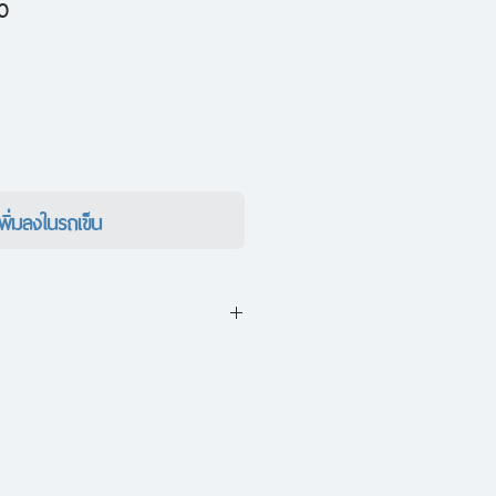
ราคา
0
ขาย
ลด
เพิ่มลงในรถเข็น
นาดยาวเรื่องแรกของ TUNA
มินิมอล ว่าด้วยเรื่องราวระหว่าง
ง ‘ลีออน’ ชายหนุ่มที่ป่วยเป็น
กลา ‘จูดิธ’ หญิงสาวผู้ติดอยู่