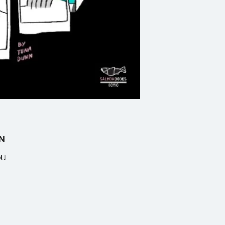
ในใจเขามาเสมอ
N
อน