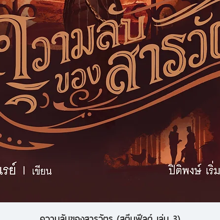
ความลับของสารวัตร (สตีมฟีลด์ เล่ม 3)
ดูข้อมูลด่วน