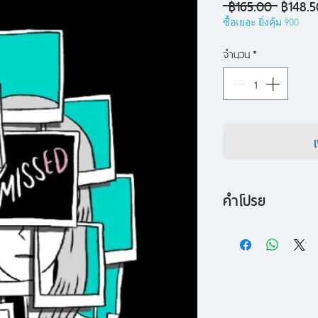
ราคา
 ฿165.00 
฿148.5
ปกติ
ซื้อเยอะ ยิ่งคุ้ม 900
จำนวน
*
คำโปรย
‘MISSED’ การ์ตูนข
Dunn นักวาดลายเส้น
ตัดสินใจฆ่าตัวตายขอ
มะเร็งปอดและอยากบอ