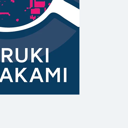
หลอมรวมกับคนอื่น
เอริ
นางแบบสาว ใช้นิ
หนี ส่วน
มาริ
สาวน้
หนังสือเล่มหน้าในร้
สัมผัสชีวิตกลางคื