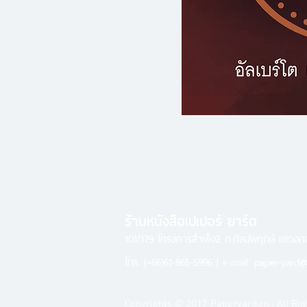
ร้านหนังสือเปเปอร์ ยาร์ด
101/179 โครงการสำเพ็ง2 ถ.กัลปพฤกษ์ แขวง
โทร.
(+66)61-865-5996 |
e-mail:
paper-yard@
Copyrights © 2017 Paperyard.co . All Rig