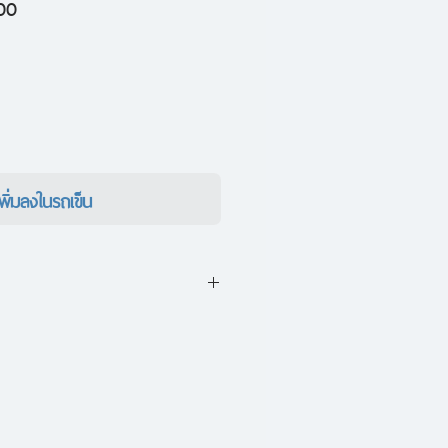
ราคา
00
ขาย
ลด
เพิ่มลงในรถเข็น
ตรี ตัวละครที่มีความแปลกแยกและ
เวทีเล็กๆ กลางเมืองใหญ่ บ้าง
งความจริงบางอย่างของชีวิต
มเต็มจิตวิญญาณของตนด้วยการ