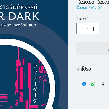
ราคา
 ฿230.00 
฿207.
ปกติ
ซื้อเยอะ ยิ่งคุ้ม 900
จำนวน
*
คำโปรย
ไม่กี่ชั่วโมงยามรา
แตกต่างทยอยเข้าสู่
ปรารถนาจะหลบเลี่ย
บ้างปรารถนาจะเติ