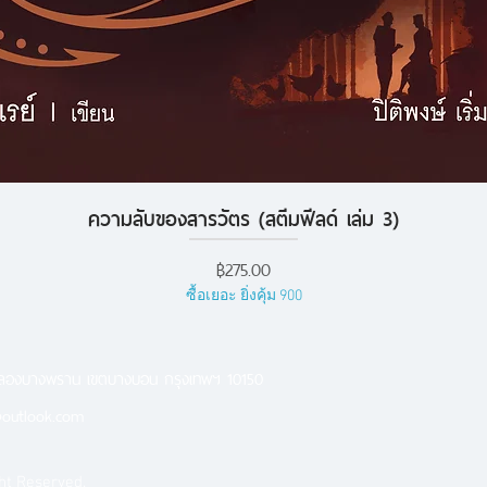
ความลับของสารวัตร (สตีมฟีลด์ เล่ม 3)
ดูข้อมูลด่วน
ราคา
฿275.00
ซื้อเยอะ ยิ่งคุ้ม 900
คลองบางพราน เขตบางบอน กรุงเทพฯ 10150
outlook.com
ht Reserved.