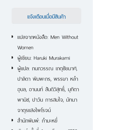
แจ้งเตือนเมื่อมีสินค้า
แปลจากหนังสือ: Men Without
Women
ผู้เขียน: Haruki Murakami
ผู้แปล: กนกวรรณ เกตุชัยมาศ,
ปาลิดา พิมพะกร, พรรษา หลำ
อุบล, อานนท์ สันติวิสุทธิ์, มุทิตา
พานิช, ปาวัน การสมใจ, มัทนา
จาตุรแสงไพโรจน์
สำนักพิมพ์: กำมะหยี่