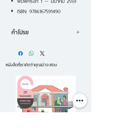
พิมพ์ครั้งที่ 1 — มีนาคม 2559
ISBN: 9786167591490
คำโปรย
รวมเรื่องสั้น 7 เรื่อง ล้วนเป็น
เรื่องของชายที่คนรักได้จากไป หรือ
หนังสือที่เราคิดว่าคุณน่าจะชอบ
กำลังจากไปในทางใดทางหนึ่ง
วันหนึ่งจู่ๆ คุณก็กลายเป็นพวกชาย
ที่คนรักจากไป วันนั้นไม่มีการเตือน
ล่วงหน้าหรือมีการบอกใบ้เลยแม้แต่
น้อย มันมาเยือนคุณโดยไม่คาดฝัน
ไม่มีทั้งลางสังหรณ์และลางบอกเหตุ