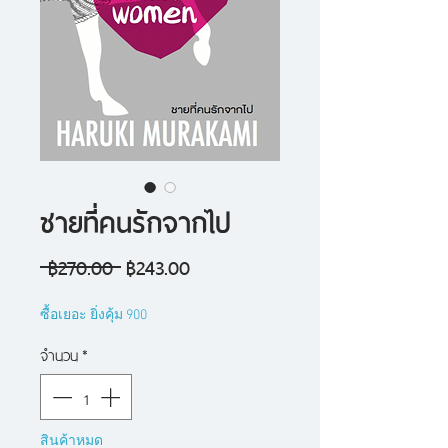
ชายที่คนรักจากไป
ราคา
ราคา
 ฿270.00 
฿243.00
ปกติ
ขาย
ซื้อเยอะ ยิ่งคุ้ม 900
ลด
จำนวน
*
สินค้าหมด