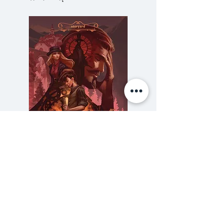
ที่ฉุดเราไปสู่การหลงหาย” ผลงาน
เล่มใหม่ของวิภาส ศรีทอง ผู้เขียน
“คนแคระ” และเป็นหนึ่งในนวนิยายที่
เข้าชิงรางวัลซีไรต์ประจำปี 2555 เล่า
เรื่องชีวิตของสองตัวละครหลักที่มีทั้ง
ความเหมือนและความต่าง วิภาส
ชำแหละปัญหาของปัจเจกบุคคลโดย
เชื่อมโยงไปถึงปรากฏการณ์ทางการ
เมือง ตั้งคำถามถึงประวัติศาสตร์และ
ความจริงตรงหน้า หลงลบลืมสูญ
ตั้งคำถามอย่างตรงไปตรงมาต่อ
ความลับของสารวัตร (สตีมฟีลด์
777 โรงแรมรวมนัก
สภาวะหนึ่งในสังคมร่วมสมัย ซึ่งผู้คน
เล่ม 3)
ต้องเผชิญหน้ากับปรากฏการณ์