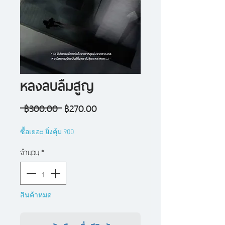
หลงลบลืมสูญ
ราคา
ราคา
 ฿300.00 
฿270.00
ปกติ
ขาย
ซื้อเยอะ ยิ่งคุ้ม 900
ลด
จำนวน
*
สินค้าหมด