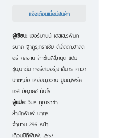
แจ้งเตือนเมื่อมีสินค้า
ผู้เขียน:
เฮอร์มานน์ เฮสเส,รพินท
รนาถ ฐากูร,กราเซีย ดีเล็ดดา,ฮาลด
อร์ คิลจาน ลักซ์เนสส์,คนุต แฮม
ซุน,นาดีน กอร์ดิเมอร์,ยาสึนาริ คาวา
บาตะ,ม่อ เหยียน,อิวาน บูนิน,เพิร์ล
เอส บัค,อลิซ มันโร
ผู้แปล:
วิมล กุณราชา
สำนักพิมพ์ นาคร
จำนวน 296 หน้า
เดือนปีที่พิมพ์: 2557