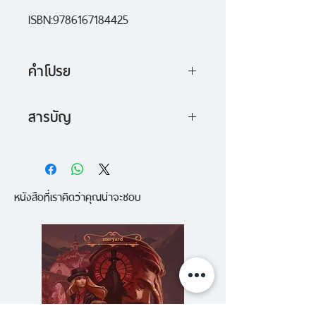
ISBN:9786167184425
คำโปรย
รวมเรื่องสั้น "ซ้ายสันนิวาส" เป็น
สารบัญ
เรื่องราวรักๆ ใคร่ๆ ผลงานของนัก
- รักในเงามืด
เขียนรางวัลโนเบลรุ่นต่างๆ ที่ถูกนำ
- นายไปรษณีย์เเห่งอุลาปุระ
มาคัดสรรและรวบรวมเอาไว้ ณ ที่นี้
หนังสือที่เราคิดว่าคุณน่าจะชอบ
- นางจิ้งจอกเเห่งซาร์ดิเนีย
ทำให้คุณได้เห็นมุมที่แตกต่าง มุมที่น่า
- ลิลลี่ที่รัก ชีวิตเเละการตายของเน
ฉงนของมนุษย์ ซึ่งมิใช่เรื่องลึกลับ
บูชาดเนซซาร์สัน
แต่เป็นสิ่งที่เราเห็นอยู่ทั่วไป อยู่ที่เรา
- ราชินีเเห่งชีบา
จะถกคิดและมองสิ่งเหล่านี้ไปใน
- พิศวาสในฝัน
ทิศทางใด