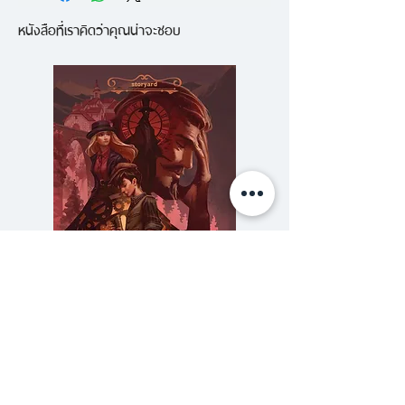
เมืองใหญ่ มีกระท่อมไม้หลังน้อยเป็น
หนังสือที่เราคิดว่าคุณน่าจะชอบ
คาเฟ่ต้อนรับลูกค้าที่มาคนเดียว ซ่อน
ตัวอยู่ท่ามกลางมวลหมู่ไม้ คาเฟ่
ขนาดกะทัดรัดแห่งนี้มีชื่อว่า “คิสสะโด
โด” เป็นชื่อที่ได้แรงบันดาลใจมาจาก
“นกโดโด” ที่เคลื่อนไหวเชื่องช้า บินไม่
ได้ สูญพันธุ์ไปนานแล้ว
ส่วนฉายาของ “โซโรริ” ชายหนุ่ม
เจ้าของร้านผู้มีผมหยิกยุ่งฟูเหมือน
เพิ่งตื่นนอน ก็ตั้งขึ้นเพื่อคารวะนัก
เขียนนาม “ธอโร” ผู้เขียนหนังสือ
วอลเดน
ความลับของสารวัตร (สตีมฟีลด์
777 โรงแรมรวมนัก
พื้นที่เล็กๆซึ่งรายล้อมด้วย