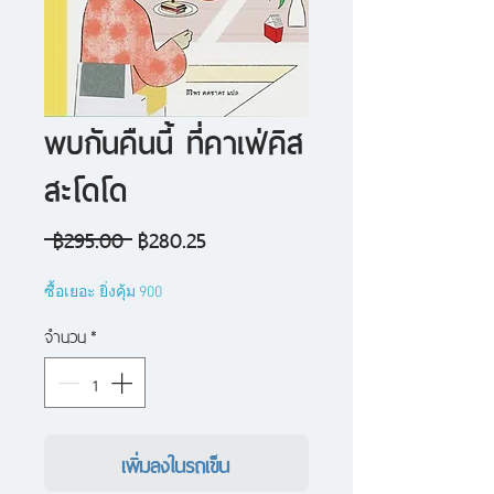
พบกันคืนนี้ ที่คาเฟ่คิส
สะโดโด
ราคา
ราคา
 ฿295.00 
฿280.25
ปกติ
ขาย
ซื้อเยอะ ยิ่งคุ้ม 900
ลด
จำนวน
*
เพิ่มลงในรถเข็น