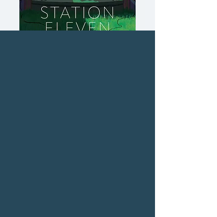
สถานีที่สิบเอ็ด Station
Eleven
ราคา
ราคา
 ฿425.00 
฿382.50
ปกติ
ขาย
ซื้อเยอะ ยิ่งคุ้ม 900
ลด
จำนวน
*