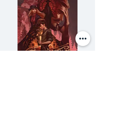
ค้นหาผู้แข็งแกร่งเพื่อเดินทางมุ่งสู่
กลางใจโลกจึงเริ่มขึ้น ชายหนุ่มต่าง
เข้าประลองการชิงตำแหน่ง "
สมชาย
"
เพื่อร่วมเป็นหนึ่งของกลุ่มคนที่จะได้
ร่วมค้นหาความจริงภายในแก่นโลก
ความลับของสารวัตร (สตีมฟีลด์
777 โรงแรมรวมนัก
เล่ม 3)
ราคา
฿275.00
ซื้อเยอะ ยิ่งคุ้ม 900