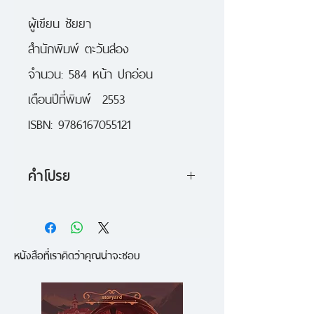
ผู้เขียน ชัยยา
สำนักพิมพ์ ตะวันส่อง
จำนวน: 584 หน้า ปกอ่อน
เดือนปีที่พิมพ์ 2553
ISBN: 9786167055121
คำโปรย
หลังสงครามโลกครั้งที่ 3 มนุษยชาติ
สูญสิ้น คงเหลือแต่เพียงเชื้อชาติไทย
หนังสือที่เราคิดว่าคุณน่าจะชอบ
ทว่าทุกคนกลับรู้สึกเหมือนอยู่ใน
กรงขัง ทุกคนเชื่อว่าความจริง
ทั้งหมดถูกเก็บเอาไว้ที่แก่นโลก การ