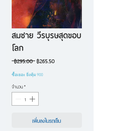
สมชาย วีรบุรษสุดขอบ
โลก
ราคา
ราคา
 ฿295.00 
฿265.50
ปกติ
ขาย
ซื้อเยอะ ยิ่งคุ้ม 900
ลด
จำนวน
*
เพิ่มลงในรถเข็น